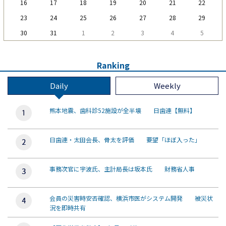
16
17
18
19
20
21
22
23
24
25
26
27
28
29
30
31
1
2
3
4
5
Ranking
Daily
Weekly
熊本地震、歯科診52施設が全半壊 日歯連【無料】
日歯連・太田会長、骨太を評価 要望「ほぼ入った」
事務次官に宇波氏、主計局長は坂本氏 財務省人事
会員の災害時安否確認、横浜市医がシステム開発 被災状
況を即時共有