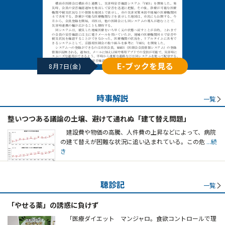
E-ブックを見る
8月7日(金)
時事解説
一覧
整いつつある議論の土壌、避けて通れぬ「建て替え問題」
建設費や物価の高騰、人件費の上昇などによって、病院
の建て替えが困難な状況に追い込まれている。この危
...続
き
聴診記
一覧
「やせる薬」の誘惑に負けず
「医療ダイエット マンジャロ。食欲コントロールで理