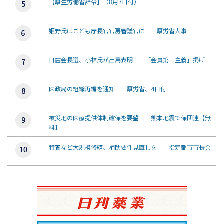
【厚生労働省辞令】（8月7日付）
姫野氏はこども庁長官官房審議官に 厚労省人事
日歯会長選、小林氏が出馬表明 「会員第一主義」掲げ
医政局の組織再編を通知 厚労省、4日付
被災地の医療提供体制確保を要望 熊本地震で保団連【無
料】
特養など大規模修繕、補助要件見直しを 指定都市市長会