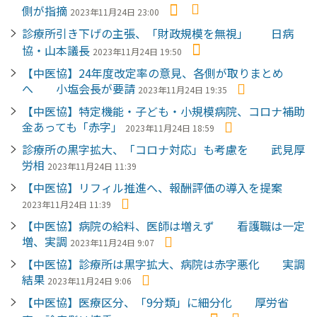
側が指摘
2023年11月24日 23:00
診療所引き下げの主張、「財政規模を無視」 日病
協・山本議長
2023年11月24日 19:50
【中医協】24年度改定率の意見、各側が取りまとめ
へ 小塩会長が要請
2023年11月24日 19:35
【中医協】特定機能・子ども・小規模病院、コロナ補助
金あっても「赤字」
2023年11月24日 18:59
診療所の黒字拡大、「コロナ対応」も考慮を 武見厚
労相
2023年11月24日 11:39
【中医協】リフィル推進へ、報酬評価の導入を提案
2023年11月24日 11:39
【中医協】病院の給料、医師は増えず 看護職は一定
増、実調
2023年11月24日 9:07
【中医協】診療所は黒字拡大、病院は赤字悪化 実調
結果
2023年11月24日 9:06
【中医協】医療区分、「9分類」に細分化 厚労省