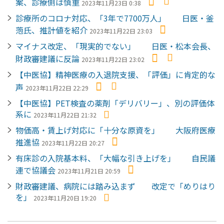
案、診療側は慎重
2023年11月23日 0:38
診療所のコロナ対応、「3年で7700万人」 日医・釜
萢氏、推計値を紹介
2023年11月22日 23:03
マイナス改定、「現実的でない」 日医・松本会長、
財政審建議に反論
2023年11月22日 23:02
【中医協】精神医療の入退院支援、「評価」に肯定的な
声
2023年11月22日 22:29
【中医協】PET検査の薬剤「デリバリー」、別の評価体
系に
2023年11月22日 21:32
物価高・賃上げ対応に「十分な原資を」 大阪府医療
推進協
2023年11月22日 20:27
有床診の入院基本料、「大幅な引き上げを」 自民議
連で協議会
2023年11月21日 20:59
財政審建議、病院には踏み込まず 改定で「めりはり
を」
2023年11月20日 19:20
ペ