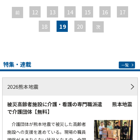
ー
12
13
14
15
16
17
前
ジ
18
19
20
次
特集・連載
一覧
2026熊本地震
被災高齢者施設に介護・看護の専門職派遣 熊本地震
で介護団体【無料】
介護団体が熊本地震で被災した高齢者
施設への支援を進めている。現場の職員
確保がままならない状況となる中、全国