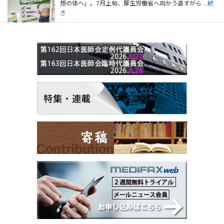
想の体へ」。7月上旬、厚生労働省へ向かう道すがら
...続
き