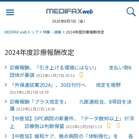
Jump
to
navigation
2026年8月7日（金）
MEDIFAX webトップ
>
特集・連載
> 2024年度診療報酬改定
2024年度診療報酬改定
診療報酬、「引き上げる環境にはない」 支払い側6
団体が要請
2023年11月27日 20:52
「外保連試案2024」、30日刊行へ 改定を視野
2023年11月27日 18:39
診療報酬「プラス改定を」 九医連総会、8項目を決
議
2023年11月27日 14:38
【中医協】DPC病院の新要件、「データ数90以上」が浮
上 診療側は判断保留
2023年11月25日 1:15
【中医協】緩和ケア、拠点病院の「体制強化」を 各