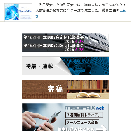
先月閉会した特別国会では、議員立法の改正医療的ケア
児支援法が衆参共に全会一致で成立した。議員立法の
...続
き