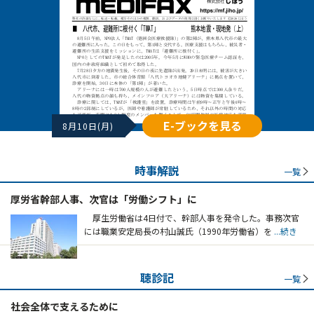
E-ブックを見る
8月10日(月)
時事解説
一覧
厚労省幹部人事、次官は「労働シフト」に
厚生労働省は4日付で、幹部人事を発令した。事務次官
には職業安定局長の村山誠氏（1990年労働省）を
...続き
聴診記
一覧
社会全体で支えるために