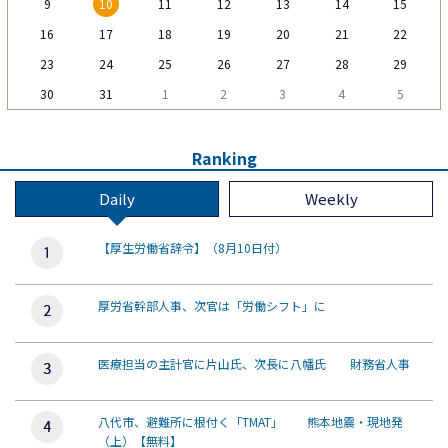
9
10
11
12
13
14
15
16
17
18
19
20
21
22
23
24
25
26
27
28
29
30
31
1
2
3
4
5
Ranking
Daily
Weekly
【厚生労働省辞令】（8月10日付）
厚労省幹部人事、次官は「労働シフト」に
医療担当の主計官に片山氏、次長に八幡氏 財務省人事
八代市、避難所に根付く「TMAT」 熊本地震・現地発
（上）【無料】