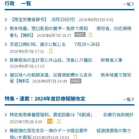
行政
一覧
一覧
【厚生労働省辞令】（8月10日付）
2026年8月10日 0:00
熊本地震、窓口負担の猶予・免除で周知 厚労省、対応保険
FREE
者も【無料】
2026年8月7日 20:27
手足口病6.98、減少に転じる 7月20～26日
2026年8月7日 17:21
医療担当の主計官に片山氏、次長に八幡氏 財務省人事
2026年8月7日 17:19
被災地への医師派遣、災害救助費から支弁 熊本地震で厚労
省【無料】
2026年8月7日 16:49
FREE
特集・連載：2024年度診療報酬改定
一覧
特定疾患療養管理料、算定回数は「6割減」 診療行為別統計
2025年7月1日 4:30
機能強化型在支診・病のデータ提出要件 経過措置後の取り
扱いを周知
2025年5月21日 19:03