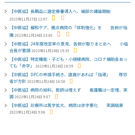
【中医協】長期品に選定療養導入へ、細部の議論開始
2023年11月27日 12:07
【中医協】緩和ケア、拠点病院の「体制強化」を 各側が指
摘
2023年11月24日 23:00
【中医協】24年度改定率の意見、各側が取りまとめへ 小塩
会長が要請
2023年11月24日 19:35
【中医協】特定機能・子ども・小規模病院、コロナ補助金あっ
ても「赤字」
2023年11月24日 18:59
【中医協】DPCの申請手続き、遺漏があれば「指導」 厚労
省が方針
2023年11月24日 16:58
【中医協】病院の給料、医師は増えず 看護職は一定増、実
調
2023年11月24日 9:07
【中医協】診療所は黒字拡大、病院は赤字悪化 実調結果
2023年11月24日 9:06