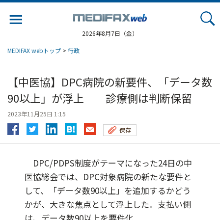
Jump
to
navigation
2026年8月7日（金）
MEDIFAX webトップ
>
行政
【中医協】DPC病院の新要件、「データ数
90以上」が浮上 診療側は判断保留
2023年11月25日 1:15
保存
DPC/PDPS制度がテーマになった24日の中
医協総会では、DPC対象病院の新たな要件と
して、「データ数90以上」を追加するかどう
かが、大きな焦点として浮上した。支払い側
は、データ数90以上を要件化...