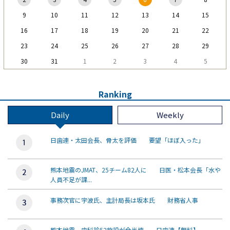
9
10
11
12
13
14
15
16
17
18
19
20
21
22
23
24
25
26
27
28
29
30
31
1
2
3
4
5
Ranking
Daily
Weekly
日歯連・太田会長、骨太を評価 要望「ほぼ入った」
熊本地震のJMAT、25チーム82人に 日医・松本会長「水や
人員不足が課...
事務次官に宇波氏、主計局長は坂本氏 財務省人事
熊本地震、歯科診52施設が全半壊 日歯連【無料】