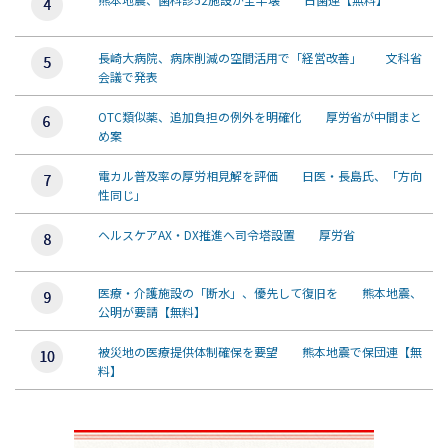
長崎大病院、病床削減の空間活用で「経営改善」 文科省
会議で発表
OTC類似薬、追加負担の例外を明確化 厚労省が中間まと
め案
電カル普及率の厚労相見解を評価 日医・長島氏、「方向
性同じ」
ヘルスケアAX・DX推進へ司令塔設置 厚労省
医療・介護施設の「断水」、優先して復旧を 熊本地震、
公明が要請【無料】
被災地の医療提供体制確保を要望 熊本地震で保団連【無
料】