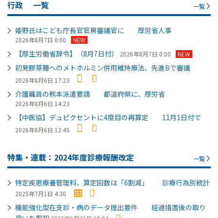
行政
一覧
一覧
姫野氏はこども庁長官官房審議官に 厚労省人事
2026年8月7日 0:00
NEW
【厚生労働省辞令】（8月7日付）
2026年8月7日 0:00
NEW
初発膠芽腫へのメトホルミン併用維持療法、先進Bで審議
2026年8月6日 17:23
介護職員の熊本派遣要請 都道府県に、厚労省
2026年8月6日 14:23
【中医協】デュピクセントに4度目の再算定 11月1日付で
2026年8月6日 12:45
特集・連載：2024年度診療報酬改定
一覧
特定疾患療養管理料、算定回数は「6割減」 診療行為別統計
2025年7月1日 4:30
機能強化型在支診・病のデータ提出要件 経過措置後の取り
扱いを周知