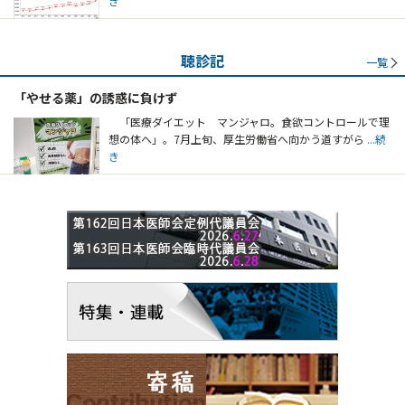
き
聴診記
一覧
「やせる薬」の誘惑に負けず
「医療ダイエット マンジャロ。食欲コントロールで理
想の体へ」。7月上旬、厚生労働省へ向かう道すがら
...続
き