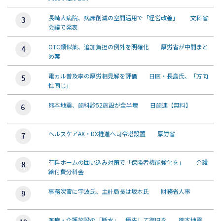
長崎大病院、病床削減の空間活用で「経営改善」 文科省
会議で発表
OTC類似薬、追加負担の例外を明確化 厚労省が中間まと
め案
電カル普及率の厚労相見解を評価 日医・長島氏、「方向
性同じ」
熊本地震、歯科診52施設が全半壊 日歯連【無料】
ヘルスケアAX・DX推進へ司令塔設置 厚労省
有料ホームの囲い込み対策で「保険者機能強化を」 介護
給付費分科会
事務次官に宇波氏、主計局長は坂本氏 財務省人事
医療・介護施設の「断水」、優先して復旧を 熊本地震、