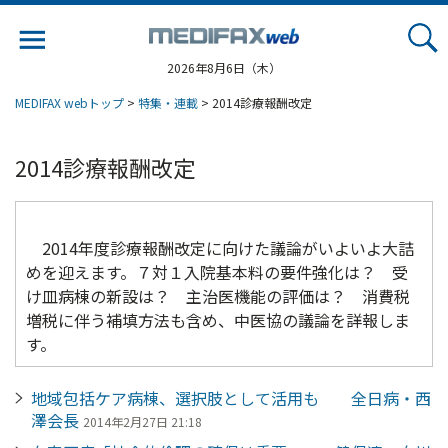
Jump
to
navigation
2026年8月6日（木）
MEDIFAX webトップ
>
特集・連載
> 2014診療報酬改定
2014診療報酬改定
2014年度診療報酬改定に向けた議論がいよいよ大詰
めを迎えます。７対１入院基本料の要件強化は？ 受
け皿病棟の新設は？ 主治医機能の評価は？ 消費税
増税に伴う補填方法も含め、中医協の議論を詳報しま
す。
地域包括ケア病棟、選択肢として活用も 全日病・西
澤会長
2014年2月27日 21:18