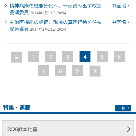
精神病床の機能分化へ、一歩踏み出す改定 中医協・
長瀬委員
2014年2月13日 20:54
主治医機能の評価、現場の算定行動を注視 中医協・
安達委員
2014年2月13日 20:54
ペ
ー
1
2
3
4
5
6
前
ジ
7
8
9
次
特集・連載
一覧
2026熊本地震