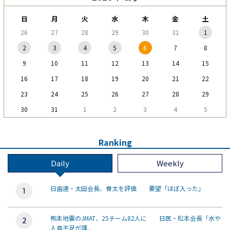
日
月
火
水
木
金
土
26
27
28
29
30
31
1
2
3
4
5
6
7
8
9
10
11
12
13
14
15
16
17
18
19
20
21
22
23
24
25
26
27
28
29
30
31
1
2
3
4
5
Ranking
Daily
Weekly
日歯連・太田会長、骨太を評価 要望「ほぼ入った」
熊本地震のJMAT、25チーム82人に 日医・松本会長「水や
人員不足が課...