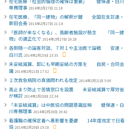
在宅医療「社会的倫理の確保は重要」 健保連・白川
専務理事
2014年2月27日 21:18
在宅医療、「同一建物」の解釈が鍵 全国在支診連・
新田会長
2014年2月27日 21:14
「医師が来なくなる」、高齢者施設が懸念 「同一建
物」の適正化で
2014年2月27日 20:28
各側随一の論客対談、７対１や主治医で論戦 安達・
白川氏
2014年2月25日 23:35
未妥結減算、卸にも早期妥結の方策を 自民・合同会
議
2014年2月21日 17:52
２次救急病院の真価問われる改定
2014年2月21日 5:00
高止まり防止で苦情窓口を設置 未妥結減算で厚労省
が検討
2014年2月20日 22:34
「未妥結減算」は中医協の問題意識反映 健保連・白
川専務理事
2014年2月20日 20:42
看護職の確保定着へ悪影響を憂慮 14年度改定で日看
協
2014年2月20日 19:18