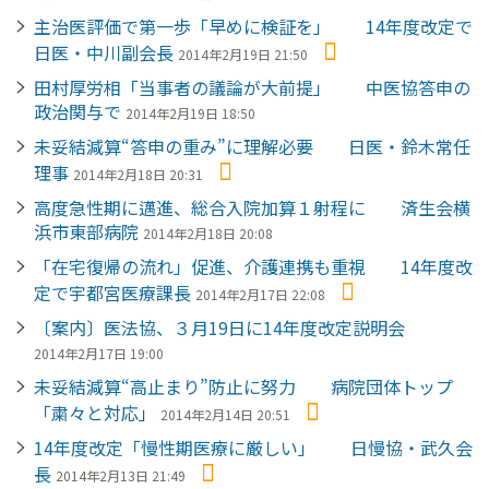
主治医評価で第一歩「早めに検証を」 14年度改定で
日医・中川副会長
2014年2月19日 21:50
田村厚労相「当事者の議論が大前提」 中医協答申の
政治関与で
2014年2月19日 18:50
未妥結減算“答申の重み”に理解必要 日医・鈴木常任
理事
2014年2月18日 20:31
高度急性期に邁進、総合入院加算１射程に 済生会横
浜市東部病院
2014年2月18日 20:08
「在宅復帰の流れ」促進、介護連携も重視 14年度改
定で宇都宮医療課長
2014年2月17日 22:08
〔案内〕医法協、３月19日に14年度改定説明会
2014年2月17日 19:00
未妥結減算“高止まり”防止に努力 病院団体トップ
「粛々と対応」
2014年2月14日 20:51
14年度改定「慢性期医療に厳しい」 日慢協・武久会
長
2014年2月13日 21:49