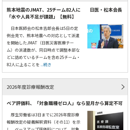
熊本地震のJMAT、25チーム82人に 日医・松本会長
「水や人員不足が課題」【無料】
日本医師会の松本吉郎会長は5日の定
例会見で、熊本地震への対応として派遣
を開始したJMAT（日医災害医療チー
ム）の派遣数が、同日時点で調整本部な
どに詰めているチームを含め25チーム・
82人に上ることを
...続き
2026年度診療報酬改定
ベア評価料、「対象職種ゼロ人」なら翌月から算定不可
厚生労働省は3日までに2026年度診療
報酬改定の疑義解釈資料（その11）を示
し、ベースアップ評価料について、対象