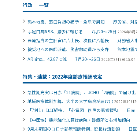
行政
一覧
熊本地震、窓口負担の猶予・免除で周知 厚労省、対
手足口病6.98、減少に転じる 7月20～26日
2026年8月7
医療担当の主計官に片山氏、次長に八幡氏 財務省人
被災地への医師派遣、災害救助費から支弁 熊本地震
ARI定点、42.87に減 7月20～26日
2026年8月7日 15:04
特集・連載：2022年度診療報酬改定
急性期充実は日赤「21病院」、JCHO「2病院」で届け
地域医療体制加算、大半の大学病院が届け出
2022年10月26
「7対1」ほぼ維持、「心電図」削除の影響緩和 日赤・
【中医協】機能強化加算は病院・診療所とも増加傾向
9月末期限のコロナ診療報酬特例、延長は流動的 日医