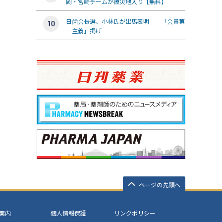
岡・宮崎チームが被災地入り【無料】
日歯会長選、小林氏が出馬表明 「会員第
一主義」掲げ
ページの先頭へ
案内
個人情報保護
リンクポリシー