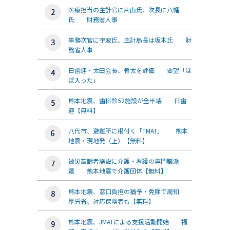
医療担当の主計官に片山氏、次長に八幡
氏 財務省人事
事務次官に宇波氏、主計局長は坂本氏 財
務省人事
日歯連・太田会長、骨太を評価 要望「ほ
ぼ入った」
熊本地震、歯科診52施設が全半壊 日歯
連【無料】
八代市、避難所に根付く「TMAT」 熊本
地震・現地発（上）【無料】
被災高齢者施設に介護・看護の専門職派
遣 熊本地震で介護団体【無料】
熊本地震、窓口負担の猶予・免除で周知
厚労省、対応保険者も【無料】
熊本地震、JMATによる支援活動開始 福