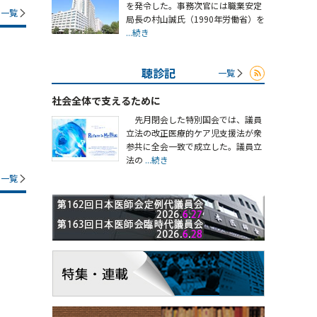
を発令した。事務次官には職業安定
一覧
局長の村山誠氏（1990年労働省）を
...続き
聴診記
一覧
社会全体で支えるために
先月閉会した特別国会では、議員
立法の改正医療的ケア児支援法が衆
参共に全会一致で成立した。議員立
法の
...続き
一覧