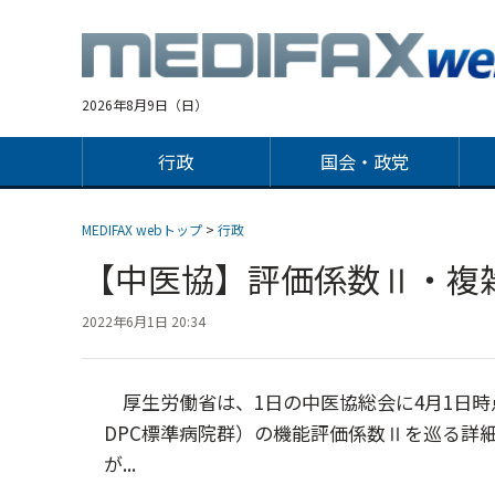
Jump
to
navigation
2026年8月9日（日）
行政
国会・政党
MEDIFAX webトップ
>
行政
【中医協】評価係数Ⅱ・複雑性
2022年6月1日 20:34
厚生労働省は、1日の中医協総会に4月1日時
DPC標準病院群）の機能評価係数Ⅱを巡る詳
が...