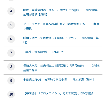
医療・介護施設の「断水」、優先して復旧を 熊本地震、
公明が要請【無料】
グリーフケア、充実への選択肢に「診療報酬」も 山梨大・
小鹿氏
船舶を活用した医療提供を開始、5日から 熊本地震【無
料】
【厚生労働省辞令】（8月4日付）
長崎大病院、病床削減の空間活用で「経営改善」 文科省
会議で発表
全日病のAMAT、被災地で病院支援 熊本地震【無料】
【中医協】「テロメライシン」など22成分、DPC対象外