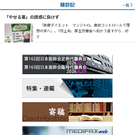
聴診記
一覧
「やせる薬」の誘惑に負けず
「医療ダイエット マンジャロ。食欲コントロールで理
想の体へ」。7月上旬、厚生労働省へ向かう道すがら
...続
き