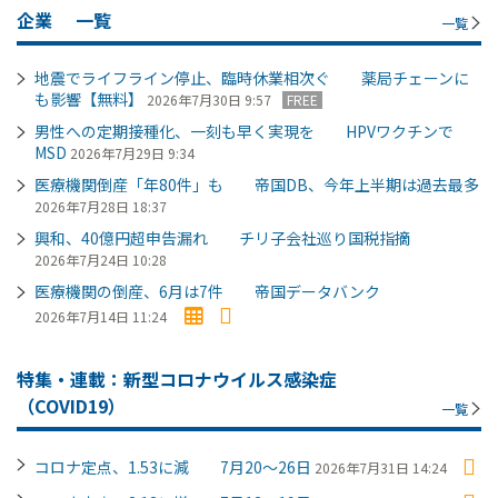
企業
一覧
一覧
地震でライフライン停止、臨時休業相次ぐ 薬局チェーンに
も影響【無料】
2026年7月30日 9:57
FREE
男性への定期接種化、一刻も早く実現を HPVワクチンで
MSD
2026年7月29日 9:34
医療機関倒産「年80件」も 帝国DB、今年上半期は過去最多
2026年7月28日 18:37
興和、40億円超申告漏れ チリ子会社巡り国税指摘
2026年7月24日 10:28
医療機関の倒産、6月は7件 帝国データバンク
2026年7月14日 11:24
特集・連載：新型コロナウイルス感染症
（COVID19）
一覧
コロナ定点、1.53に減 7月20～26日
2026年7月31日 14:24