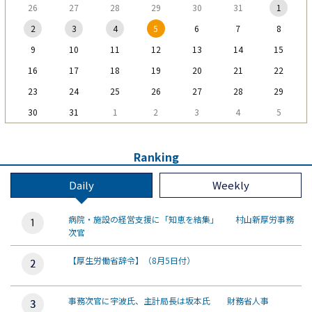
26
27
28
29
30
31
1
2
3
4
5
6
7
8
9
10
11
12
13
14
15
16
17
18
19
20
21
22
23
24
25
26
27
28
29
30
31
1
2
3
4
5
Ranking
Daily
Weekly
病院・施設の経営支援に「知恵を結集」 村山新厚労事務
次官
【厚生労働省辞令】（8月5日付）
事務次官に宇波氏、主計局長は坂本氏 財務省人事