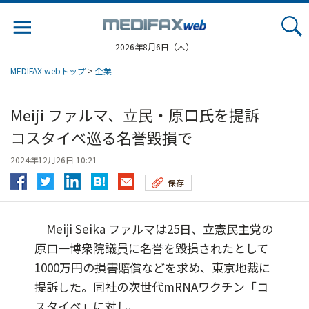
Jump
to
navigation
2026年8月6日（木）
MEDIFAX webトップ
>
企業
Meiji ファルマ、立民・原口氏を提訴
コスタイベ巡る名誉毀損で
2024年12月26日 10:21
保存
Meiji Seika ファルマは25日、立憲民主党の
原口一博衆院議員に名誉を毀損されたとして
1000万円の損害賠償などを求め、東京地裁に
提訴した。同社の次世代mRNAワクチン「コ
スタイベ」に対し、...