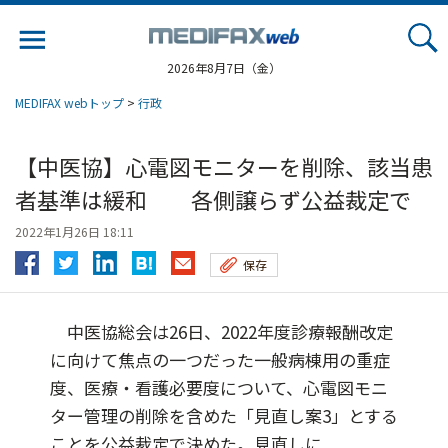
Jump
to
navigation
2026年8月7日（金）
MEDIFAX webトップ
>
行政
【中医協】心電図モニターを削除、該当患
者基準は緩和 各側譲らず公益裁定で
2022年1月26日 18:11
保存
中医協総会は26日、2022年度診療報酬改定
に向けて焦点の一つだった一般病棟用の重症
度、医療・看護必要度について、心電図モニ
ター管理の削除を含めた「見直し案3」とする
ことを公益裁定で決めた。見直しに...