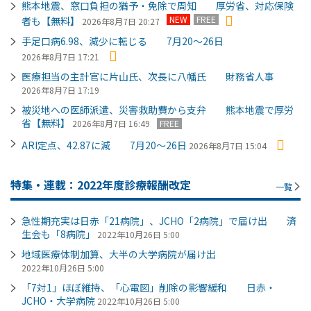
熊本地震、窓口負担の猶予・免除で周知 厚労省、対応保険
NEW
FREE
者も【無料】
2026年8月7日 20:27
手足口病6.98、減少に転じる 7月20～26日
2026年8月7日 17:21
医療担当の主計官に片山氏、次長に八幡氏 財務省人事
2026年8月7日 17:19
被災地への医師派遣、災害救助費から支弁 熊本地震で厚労
省【無料】
2026年8月7日 16:49
FREE
ARI定点、42.87に減 7月20～26日
2026年8月7日 15:04
特集・連載：2022年度診療報酬改定
一覧
急性期充実は日赤「21病院」、JCHO「2病院」で届け出 済
生会も「8病院」
2022年10月26日 5:00
地域医療体制加算、大半の大学病院が届け出
2022年10月26日 5:00
「7対1」ほぼ維持、「心電図」削除の影響緩和 日赤・
JCHO・大学病院
2022年10月26日 5:00