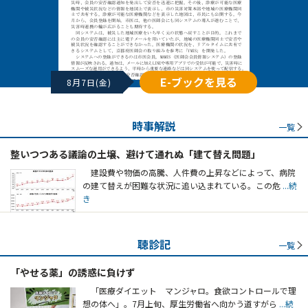
E-ブックを見る
8月7日(金)
時事解説
一覧
整いつつある議論の土壌、避けて通れぬ「建て替え問題」
建設費や物価の高騰、人件費の上昇などによって、病院
の建て替えが困難な状況に追い込まれている。この危
...続
き
聴診記
一覧
「やせる薬」の誘惑に負けず
「医療ダイエット マンジャロ。食欲コントロールで理
想の体へ」。7月上旬、厚生労働省へ向かう道すがら
...続