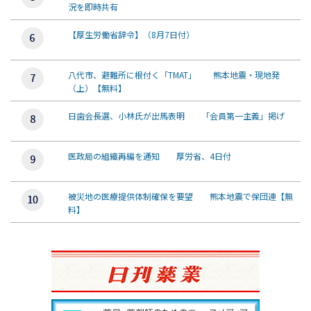
況を即時共有
【厚生労働省辞令】（8月7日付）
八代市、避難所に根付く「TMAT」 熊本地震・現地発
（上）【無料】
日歯会長選、小林氏が出馬表明 「会員第一主義」掲げ
医政局の組織再編を通知 厚労省、4日付
被災地の医療提供体制確保を要望 熊本地震で保団連【無
料】