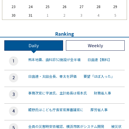
23
24
25
26
27
28
29
30
31
1
2
3
4
5
Ranking
Daily
Weekly
熊本地震、歯科診52施設が全半壊 日歯連【無料】
日歯連・太田会長、骨太を評価 要望「ほぼ入った」
事務次官に宇波氏、主計局長は坂本氏 財務省人事
姫野氏はこども庁長官官房審議官に 厚労省人事
会員の災害時安否確認、横浜市医がシステム開発 被災状