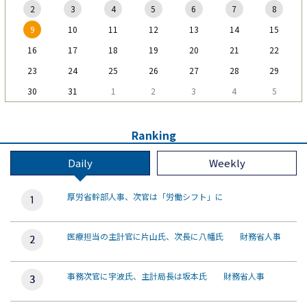
2
3
4
5
6
7
8
9
10
11
12
13
14
15
16
17
18
19
20
21
22
23
24
25
26
27
28
29
30
31
1
2
3
4
5
Ranking
Daily
Weekly
厚労省幹部人事、次官は「労働シフト」に
医療担当の主計官に片山氏、次長に八幡氏 財務省人事
事務次官に宇波氏、主計局長は坂本氏 財務省人事