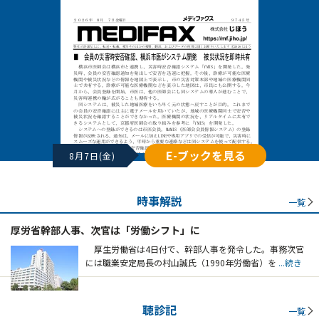
E-ブックを見る
8月7日(金)
時事解説
一覧
厚労省幹部人事、次官は「労働シフト」に
厚生労働省は4日付で、幹部人事を発令した。事務次官
には職業安定局長の村山誠氏（1990年労働省）を
...続き
聴診記
一覧