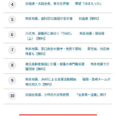
日歯連・太田会長、骨太を評価 要望「ほぼ入った」
熊本地震、歯科診52施設が全半壊 日歯連【無料】
八代市、避難所に根付く「TMAT」 熊本地震・現地発
（上）【無料】
熊本地震、窓口負担の猶予・免除で周知 厚労省、対応保
険者も【無料】
被災高齢者施設に介護・看護の専門職派遣 熊本地震で介
護団体【無料】
熊本地震、JMATによる支援活動開始 福岡・宮崎チームが
被災地入り【無料】
日歯会長選、小林氏が出馬表明 「会員第一主義」掲げ