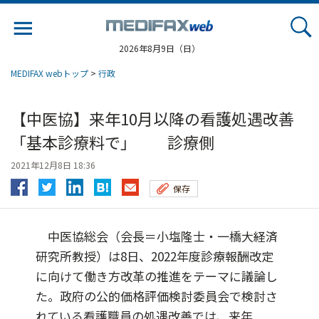
Jump
to
navigation
2026年8月9日（日）
MEDIFAX webトップ
>
行政
【中医協】来年10月以降の看護処遇改善
「基本診療料で」 診療側
2021年12月8日 18:36
保存
中医協総会（会長＝小塩隆士・一橋大経済
研究所教授）は8日、2022年度診療報酬改定
に向けて働き方改革の推進をテーマに議論し
た。政府の公的価格評価検討委員会で検討さ
れている看護職員の処遇改善では、来年...