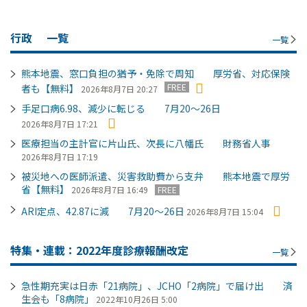
行政
一覧
一覧
熊本地震、窓口負担の猶予・免除で周知 厚労省、対応保険
FREE
者も【無料】
2026年8月7日 20:27
手足口病6.98、減少に転じる 7月20～26日
2026年8月7日 17:21
医療担当の主計官に片山氏、次長に八幡氏 財務省人事
2026年8月7日 17:19
被災地への医師派遣、災害救助費から支弁 熊本地震で厚労
省【無料】
2026年8月7日 16:49
FREE
ARI定点、42.87に減 7月20～26日
2026年8月7日 15:04
特集・連載：2022年度診療報酬改定
一覧
急性期充実は日赤「21病院」、JCHO「2病院」で届け出 済
生会も「8病院」
2022年10月26日 5:00