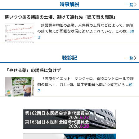
時事解説
一覧
整いつつある議論の土壌、避けて通れぬ「建て替え問題」
建設費や物価の高騰、人件費の上昇などによって、病院
の建て替えが困難な状況に追い込まれている。この危
...続
き
聴診記
一覧
「やせる薬」の誘惑に負けず
「医療ダイエット マンジャロ。食欲コントロールで理
想の体へ」。7月上旬、厚生労働省へ向かう道すがら
...続
き