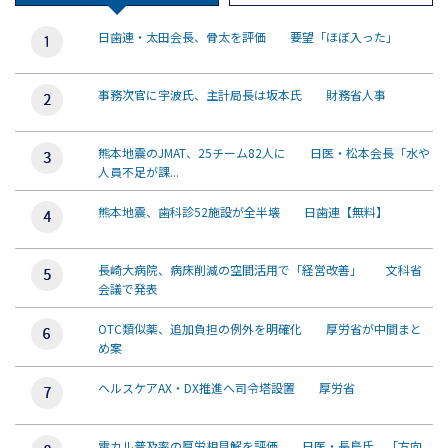
日歯連・太田会長、骨太を評価 要望「ほぼ入った」
事務次官に宇波氏、主計局長は坂本氏 財務省人事
熊本地震のJMAT、25チーム82人に 日医・松本会長「水や
人員不足が課...
熊本地震、歯科診52施設が全半壊 日歯連【無料】
長崎大病院、病床削減の空間活用で「経営改善」 文科省
会議で発表
OTC類似薬、追加負担の例外を明確化 厚労省が中間まと
め案
ヘルスケアAX・DX推進へ司令塔設置 厚労省
電カル普及率の厚労相見解を評価 日医・長島氏、「方向