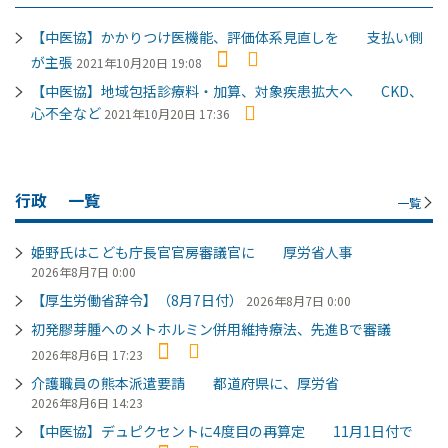
【中医協】かかりつけ医機能、評価体系見直しを 支払い側
が主張
2021年10月20日 19:08
【中医協】地域包括診療料・加算、対象疾患拡大へ CKD、
心不全など
2021年10月20日 17:36
行政
一覧
一覧
姫野氏はこども庁長官官房審議官に 厚労省人事
2026年8月7日 0:00
【厚生労働省辞令】（8月7日付）
2026年8月7日 0:00
初発膠芽腫へのメトホルミン併用維持療法、先進Bで審議
2026年8月6日 17:23
介護職員の熊本派遣要請 都道府県に、厚労省
2026年8月6日 14:23
【中医協】デュピクセントに4度目の再算定 11月1日付で