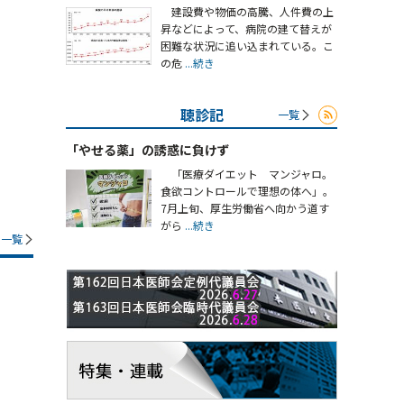
建設費や物価の高騰、人件費の上
昇などによって、病院の建て替えが
困難な状況に追い込まれている。こ
の危
...続き
聴診記
一覧
「やせる薬」の誘惑に負けず
「医療ダイエット マンジャロ。
食欲コントロールで理想の体へ」。
7月上旬、厚生労働省へ向かう道す
がら
...続き
一覧