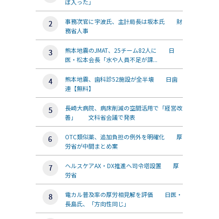
ぼ入った」
事務次官に宇波氏、主計局長は坂本氏 財
務省人事
熊本地震のJMAT、25チーム82人に 日
医・松本会長「水や人員不足が課...
熊本地震、歯科診52施設が全半壊 日歯
連【無料】
長崎大病院、病床削減の空間活用で「経営改
善」 文科省会議で発表
OTC類似薬、追加負担の例外を明確化 厚
労省が中間まとめ案
ヘルスケアAX・DX推進へ司令塔設置 厚
労省
電カル普及率の厚労相見解を評価 日医・
長島氏、「方向性同じ」