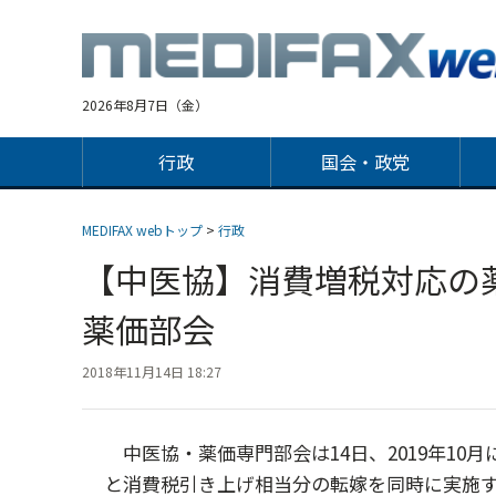
Jump
to
navigation
2026年8月7日（金）
行政
国会・政党
MEDIFAX webトップ
>
行政
【中医協】消費増税対応の
薬価部会
2018年11月14日 18:27
中医協・薬価専門部会は14日、2019年10
と消費税引き上げ相当分の転嫁を同時に実施する