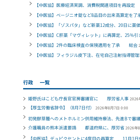
【中医協】医療経済実調、消費税関連項目を再設
【中医協】ベージニオ錠など8品目の出来高算定を
【中医協】「ゾスパタ」など新薬12成分、20日に薬
【中医協】C肝薬「マヴィレット」に再算定、25％
【中医協】2件の臨床検査の保険適用を了承 総会
【中医協】フィラジル皮下注、在宅自己注射指導管理
行政
一覧
姫野氏はこども庁長官官房審議官に 厚労省人事
2026
【厚生労働省辞令】（8月7日付）
2026年8月7日 0:00
初発膠芽腫へのメトホルミン併用維持療法、先進Bで審
介護職員の熊本派遣要請 都道府県に、厚労省
2026年8
【中医協】デュピクセントに4度目の再算定 11月1日