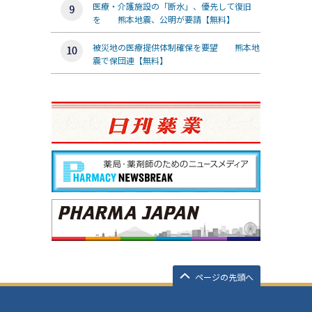
医療・介護施設の「断水」、優先して復旧
を 熊本地震、公明が要請【無料】
被災地の医療提供体制確保を要望 熊本地
震で保団連【無料】
ページの先頭へ