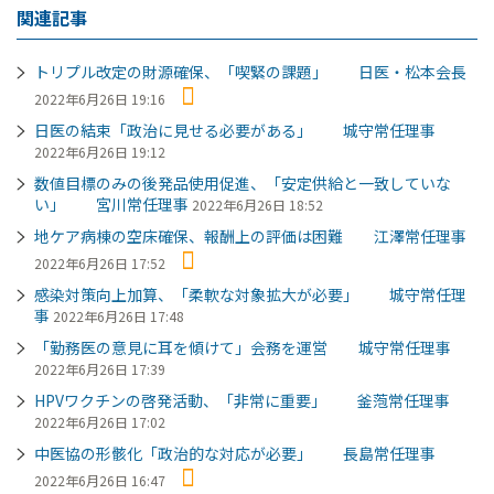
関連記事
トリプル改定の財源確保、「喫緊の課題」 日医・松本会長
2022年6月26日 19:16
日医の結束「政治に見せる必要がある」 城守常任理事
2022年6月26日 19:12
数値目標のみの後発品使用促進、「安定供給と一致していな
い」 宮川常任理事
2022年6月26日 18:52
地ケア病棟の空床確保、報酬上の評価は困難 江澤常任理事
2022年6月26日 17:52
感染対策向上加算、「柔軟な対象拡大が必要」 城守常任理
事
2022年6月26日 17:48
「勤務医の意見に耳を傾けて」会務を運営 城守常任理事
2022年6月26日 17:39
HPVワクチンの啓発活動、「非常に重要」 釜萢常任理事
2022年6月26日 17:02
中医協の形骸化「政治的な対応が必要」 長島常任理事
2022年6月26日 16:47