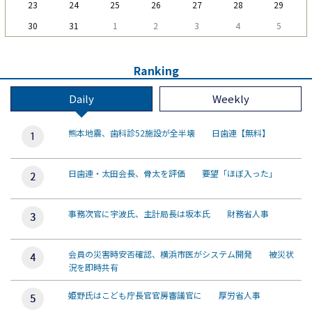
23
24
25
26
27
28
29
30
31
1
2
3
4
5
Ranking
Daily
Weekly
熊本地震、歯科診52施設が全半壊 日歯連【無料】
日歯連・太田会長、骨太を評価 要望「ほぼ入った」
事務次官に宇波氏、主計局長は坂本氏 財務省人事
会員の災害時安否確認、横浜市医がシステム開発 被災状
況を即時共有
姫野氏はこども庁長官官房審議官に 厚労省人事