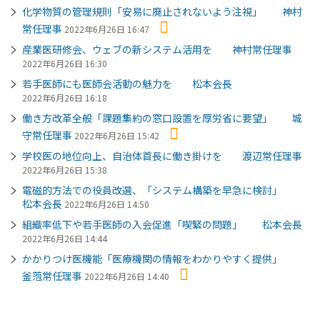
化学物質の管理規則「安易に廃止されないよう注視」 神村
常任理事
2022年6月26日 16:47
産業医研修会、ウェブの新システム活用を 神村常任理事
2022年6月26日 16:30
若手医師にも医師会活動の魅力を 松本会長
2022年6月26日 16:18
働き方改革全般「課題集約の窓口設置を厚労省に要望」 城
守常任理事
2022年6月26日 15:42
学校医の地位向上、自治体首長に働き掛けを 渡辺常任理事
2022年6月26日 15:38
電磁的方法での役員改選、「システム構築を早急に検討」
松本会長
2022年6月26日 14:50
組織率低下や若手医師の入会促進「喫緊の問題」 松本会長
2022年6月26日 14:44
かかりつけ医機能「医療機関の情報をわかりやすく提供」
釜萢常任理事
2022年6月26日 14:40