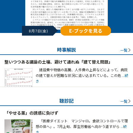
E-ブックを見る
8月7日(金)
時事解説
一覧
整いつつある議論の土壌、避けて通れぬ「建て替え問題」
建設費や物価の高騰、人件費の上昇などによって、病院
の建て替えが困難な状況に追い込まれている。この危
...続
き
聴診記
一覧
「やせる薬」の誘惑に負けず
「医療ダイエット マンジャロ。食欲コントロールで理
想の体へ」。7月上旬、厚生労働省へ向かう道すがら
...続
き