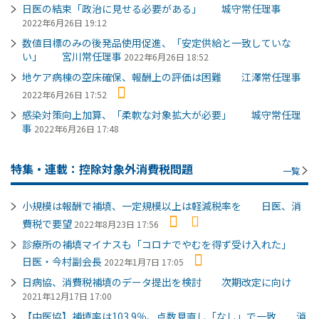
日医の結束「政治に見せる必要がある」 城守常任理事
2022年6月26日 19:12
数値目標のみの後発品使用促進、「安定供給と一致していな
い」 宮川常任理事
2022年6月26日 18:52
地ケア病棟の空床確保、報酬上の評価は困難 江澤常任理事
2022年6月26日 17:52
感染対策向上加算、「柔軟な対象拡大が必要」 城守常任理
事
2022年6月26日 17:48
特集・連載：控除対象外消費税問題
一覧
小規模は報酬で補填、一定規模以上は軽減税率を 日医、消
費税で要望
2022年8月23日 17:56
診療所の補填マイナスも「コロナでやむを得ず受け入れた」
日医・今村副会長
2022年1月7日 17:05
日病協、消費税補填のデータ提出を検討 次期改定に向け
2021年12月17日 17:00
【中医協】補填率は103.9％、点数見直し「なし」で一致 消