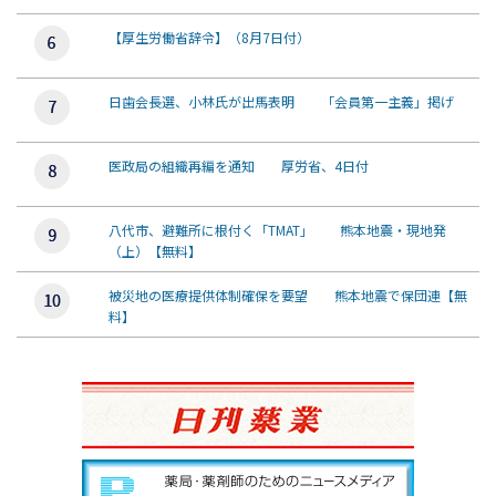
【厚生労働省辞令】（8月7日付）
日歯会長選、小林氏が出馬表明 「会員第一主義」掲げ
医政局の組織再編を通知 厚労省、4日付
八代市、避難所に根付く「TMAT」 熊本地震・現地発
（上）【無料】
被災地の医療提供体制確保を要望 熊本地震で保団連【無
料】