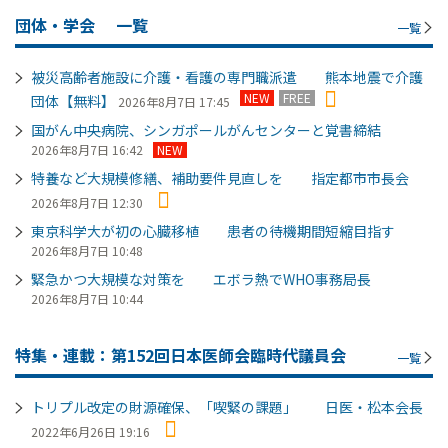
団体・学会
一覧
一覧
被災高齢者施設に介護・看護の専門職派遣 熊本地震で介護
NEW
FREE
団体【無料】
2026年8月7日 17:45
国がん中央病院、シンガポールがんセンターと覚書締結
2026年8月7日 16:42
NEW
特養など大規模修繕、補助要件見直しを 指定都市市長会
2026年8月7日 12:30
東京科学大が初の心臓移植 患者の待機期間短縮目指す
2026年8月7日 10:48
緊急かつ大規模な対策を エボラ熱でWHO事務局長
2026年8月7日 10:44
特集・連載：第152回日本医師会臨時代議員会
一覧
トリプル改定の財源確保、「喫緊の課題」 日医・松本会長
2022年6月26日 19:16