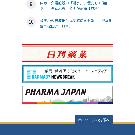
医療・介護施設の「断水」、優先して復旧
を 熊本地震、公明が要請【無料】
被災地の医療提供体制確保を要望 熊本地
震で保団連【無料】
ページの先頭へ