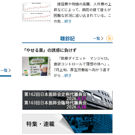
建設費や物価の高騰、人件費の上
昇などによって、病院の建て替えが
困難な状況に追い込まれている。こ
の危
...続き
聴診記
一覧
「やせる薬」の誘惑に負けず
「医療ダイエット マンジャロ。
食欲コントロールで理想の体へ」。
7月上旬、厚生労働省へ向かう道す
一覧
がら
...続き