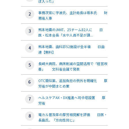
ぼ入った」
事務次官に宇波氏、主計局長は坂本氏 財
務省人事
熊本地震のJMAT、25チーム82人に 日
医・松本会長「水や人員不足が課...
熊本地震、歯科診52施設が全半壊 日歯
連【無料】
長崎大病院、病床削減の空間活用で「経営改
善」 文科省会議で発表
OTC類似薬、追加負担の例外を明確化 厚
労省が中間まとめ案
ヘルスケアAX・DX推進へ司令塔設置 厚
労省
電カル普及率の厚労相見解を評価 日医・
長島氏、「方向性同じ」