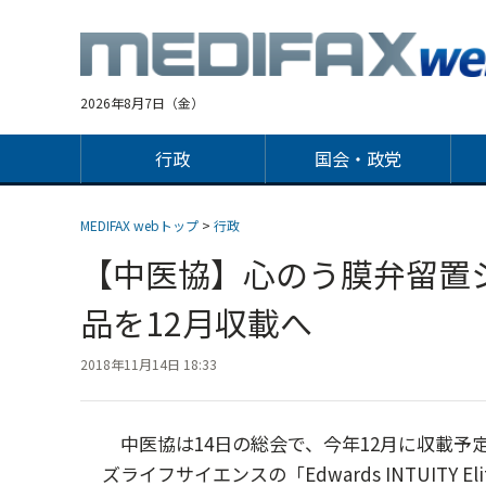
Jump
to
navigation
2026年8月7日（金）
行政
国会・政党
MEDIFAX webトップ
>
行政
【中医協】心のう膜弁留置
品を12月収載へ
2018年11月14日 18:33
中医協は14日の総会で、今年12月に収載予
ズライフサイエンスの「Edwards INTUITY E