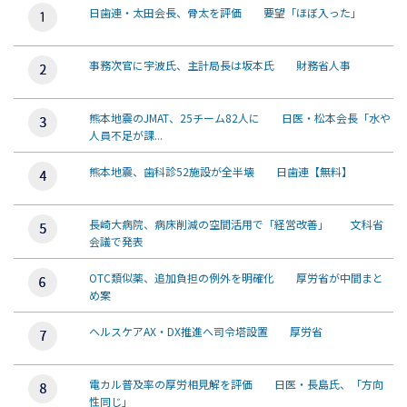
日歯連・太田会長、骨太を評価 要望「ほぼ入った」
事務次官に宇波氏、主計局長は坂本氏 財務省人事
熊本地震のJMAT、25チーム82人に 日医・松本会長「水や
人員不足が課...
熊本地震、歯科診52施設が全半壊 日歯連【無料】
長崎大病院、病床削減の空間活用で「経営改善」 文科省
会議で発表
OTC類似薬、追加負担の例外を明確化 厚労省が中間まと
め案
ヘルスケアAX・DX推進へ司令塔設置 厚労省
電カル普及率の厚労相見解を評価 日医・長島氏、「方向
性同じ」