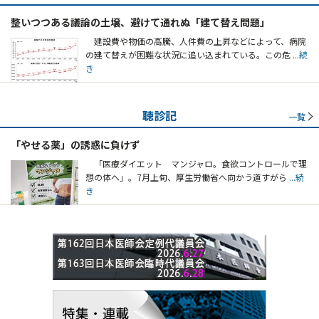
整いつつある議論の土壌、避けて通れぬ「建て替え問題」
建設費や物価の高騰、人件費の上昇などによって、病院
の建て替えが困難な状況に追い込まれている。この危
...続
き
聴診記
一覧
「やせる薬」の誘惑に負けず
「医療ダイエット マンジャロ。食欲コントロールで理
想の体へ」。7月上旬、厚生労働省へ向かう道すがら
...続
き