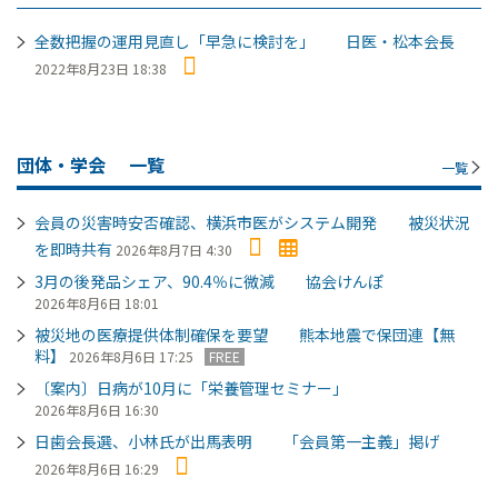
全数把握の運用見直し「早急に検討を」 日医・松本会長
2022年8月23日 18:38
団体・学会
一覧
一覧
会員の災害時安否確認、横浜市医がシステム開発 被災状況
を即時共有
2026年8月7日 4:30
3月の後発品シェア、90.4％に微減 協会けんぽ
2026年8月6日 18:01
被災地の医療提供体制確保を要望 熊本地震で保団連【無
料】
2026年8月6日 17:25
FREE
〔案内〕日病が10月に「栄養管理セミナー」
2026年8月6日 16:30
日歯会長選、小林氏が出馬表明 「会員第一主義」掲げ
2026年8月6日 16:29