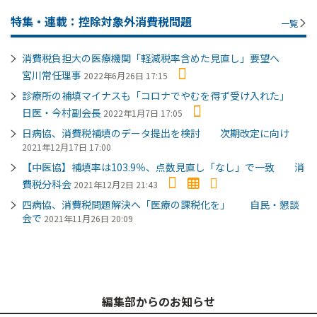
特集・連載：控除対象外消費税問題
一覧
消費税負担大の医療機関「軽減税率含めた見直し」要望へ
宮川常任理事
2022年6月26日 17:15
診療所の補填マイナスも「コロナでやむを得ず受け入れた」
日医・今村副会長
2022年1月7日 17:05
日病協、消費税補填のデータ提出を検討 次期改定に向け
2021年12月17日 17:00
【中医協】補填率は103.9％、点数見直し「なし」で一致 消
費税分科会
2021年12月2日 21:43
四病協、消費税問題解決へ「医療の課税化を」 自民・懇談
会で
2021年11月26日 20:09
編集部からのお知らせ