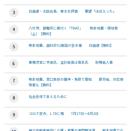
日歯連・太田会長、骨太を評価 要望「ほぼ入った」
八代市、避難所に根付く「TMAT」 熊本地震・現地発
（上）【無料】
熊本地震、歯科診52施設が全半壊 日歯連【無料】
事務次官に宇波氏、主計局長は坂本氏 財務省人事
熊本地震、窓口負担の猶予・免除で周知 厚労省、対応保
険者も【無料】
社会全体で支えるために
コロナ定点、1.70に増 7月27日～8月2日
被災高齢者施設に介護・看護の専門職派遣 熊本地震で介