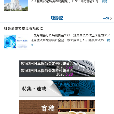
には職業安定局長の村山誠氏（1990年労働省）を
...続き
聴診記
一覧
社会全体で支えるために
先月閉会した特別国会では、議員立法の改正医療的ケア
児支援法が衆参共に全会一致で成立した。議員立法の
...続
き