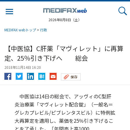
Jump
to
navigation
2026年8月8日（土）
MEDIFAX webトップ
>
行政
【中医協】C肝薬「マヴィレット」に再算
定、25％引き下げへ 総会
2018年11月14日 16:20
保存
中医協は14日の総会で、アッヴィのC型肝
炎治療薬「マヴィレット配合錠」（一般名＝
グレカプレビル/ピブレンタスビル）に特例拡
大再算定を適用し、薬価を25％引き下げるこ
とを了承した。「年間売上高1000...