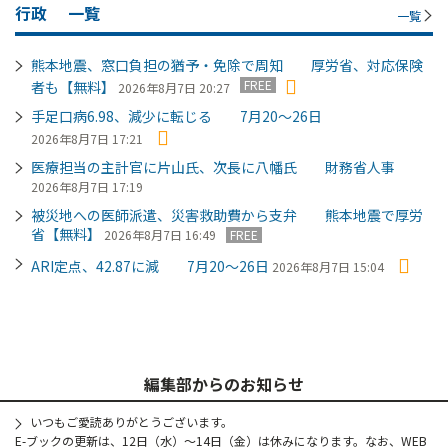
行政
一覧
一覧
熊本地震、窓口負担の猶予・免除で周知 厚労省、対応保険
FREE
者も【無料】
2026年8月7日 20:27
手足口病6.98、減少に転じる 7月20～26日
2026年8月7日 17:21
医療担当の主計官に片山氏、次長に八幡氏 財務省人事
2026年8月7日 17:19
被災地への医師派遣、災害救助費から支弁 熊本地震で厚労
省【無料】
2026年8月7日 16:49
FREE
ARI定点、42.87に減 7月20～26日
2026年8月7日 15:04
編集部からのお知らせ
いつもご愛読ありがとうございます。
E-ブックの更新は、12日（水）～14日（金）は休みになります。なお、WEB