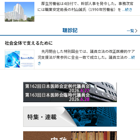
厚生労働省は4日付で、幹部人事を発令した。事務次官
には職業安定局長の村山誠氏（1990年労働省）を
...続き
聴診記
一覧
社会全体で支えるために
先月閉会した特別国会では、議員立法の改正医療的ケア
児支援法が衆参共に全会一致で成立した。議員立法の
...続
き