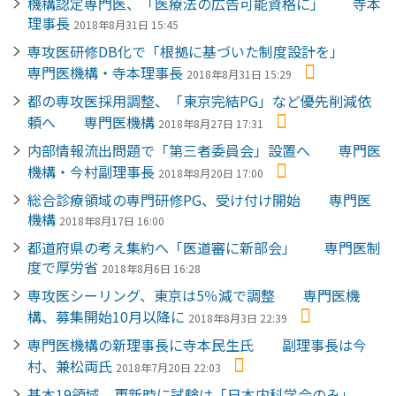
機構認定専門医、「医療法の広告可能資格に」 寺本
理事長
2018年8月31日 15:45
専攻医研修DB化で「根拠に基づいた制度設計を」
専門医機構・寺本理事長
2018年8月31日 15:29
都の専攻医採用調整、「東京完結PG」など優先削減依
頼へ 専門医機構
2018年8月27日 17:31
内部情報流出問題で「第三者委員会」設置へ 専門医
機構・今村副理事長
2018年8月20日 17:00
総合診療領域の専門研修PG、受け付け開始 専門医
機構
2018年8月17日 16:00
都道府県の考え集約へ「医道審に新部会」 専門医制
度で厚労省
2018年8月6日 16:28
専攻医シーリング、東京は5％減で調整 専門医機
構、募集開始10月以降に
2018年8月3日 22:39
専門医機構の新理事長に寺本民生氏 副理事長は今
村、兼松両氏
2018年7月20日 22:03
基本19領域、更新時に試験は「日本内科学会のみ」