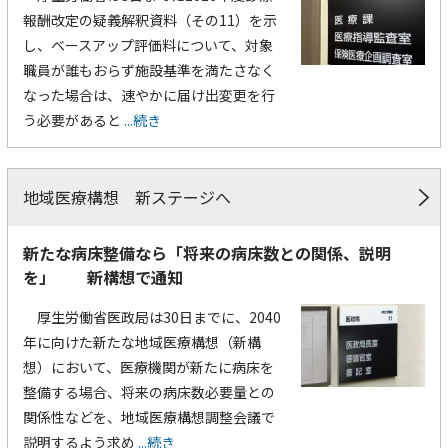
報酬改定の疑義解釈資料（その11）を示
し、ベースアップ評価料について、対象
職員が誰もおらず施設基準を満たさなく
なった場合は、速やかに届け出変更を行
う必要があると
...続き
地域医療構想 新ステージへ
新たな病床整備なら「将来の病床数との関係、説明
を」 新構想で通知
厚生労働省医政局は30日までに、2040
年に向けた新たな地域医療構想（新構
想）において、医療機関が新たに病床を
整備する場合、将来の病床数必要量との
関係性などを、地域医療構想調整会議で
説明するよう求め
...続き