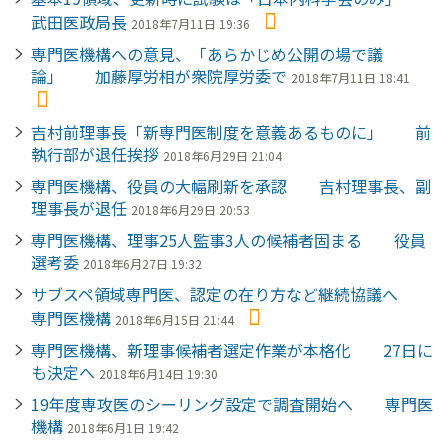
武田医政局長
2018年7月11日 19:36
専門医機構への意見、「あらかじめ公開の場で議
論」 加藤厚労相が衆院厚労委で
2018年7月11日 18:41
吉村前理事長「新専門医制度を意義あるものに」 前
執行部が退任挨拶
2018年6月29日 21:04
専門医機構、役員の大幅刷新を承認 吉村理事長、副
理事長が退任
2018年6月29日 20:53
専門医機構、理事25人監事3人の候補者固まる 役員
選考委
2018年6月27日 19:32
サブスペ領域専門医、認定の在り方など継続協議へ
専門医機構
2018年6月15日 21:44
専門医機構、新理事候補者選定作業が本格化 27日に
も決定へ
2018年6月14日 19:30
19年度専攻医のシーリング設定で調査開始へ 専門医
機構
2018年6月1日 19:42