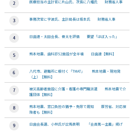
医療担当の主計官に片山氏、次長に八幡氏 財務省人事
事務次官に宇波氏、主計局長は坂本氏 財務省人事
日歯連・太田会長、骨太を評価 要望「ほぼ入った」
熊本地震、歯科診52施設が全半壊 日歯連【無料】
八代市、避難所に根付く「TMAT」 熊本地震・現地発
（上）【無料】
被災高齢者施設に介護・看護の専門職派遣 熊本地震で介
護団体【無料】
熊本地震、窓口負担の猶予・免除で周知 厚労省、対応保
険者も【無料】
日歯会長選、小林氏が出馬表明 「会員第一主義」掲げ