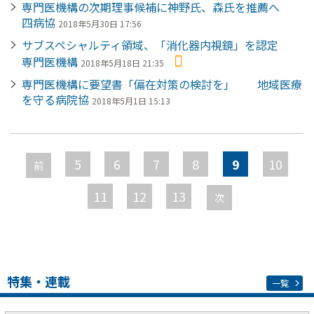
専門医機構の次期理事候補に神野氏、森氏を推薦へ
四病協
2018年5月30日 17:56
サブスペシャルティ領域、「消化器内視鏡」を認定
専門医機構
2018年5月18日 21:35
専門医機構に要望書「偏在対策の検討を」 地域医療
を守る病院協
2018年5月1日 15:13
ペ
ー
5
6
7
8
9
10
前
ジ
11
12
13
次
特集・連載
一覧