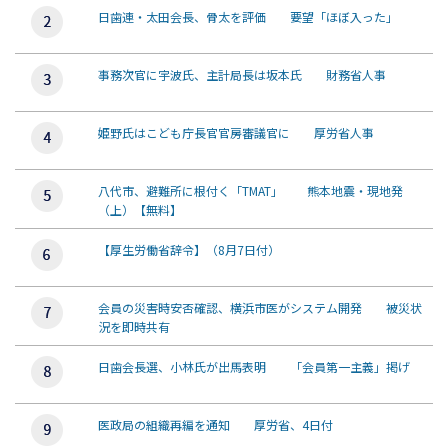
日歯連・太田会長、骨太を評価 要望「ほぼ入った」
事務次官に宇波氏、主計局長は坂本氏 財務省人事
姫野氏はこども庁長官官房審議官に 厚労省人事
八代市、避難所に根付く「TMAT」 熊本地震・現地発
（上）【無料】
【厚生労働省辞令】（8月7日付）
会員の災害時安否確認、横浜市医がシステム開発 被災状
況を即時共有
日歯会長選、小林氏が出馬表明 「会員第一主義」掲げ
医政局の組織再編を通知 厚労省、4日付