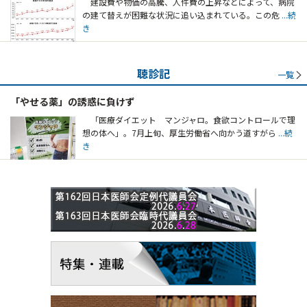
建設費や物価の高騰、人件費の上昇などによって、病院
の建て替えが困難な状況に追い込まれている。この危
...続
き
聴診記
一覧
「やせる薬」の誘惑に負けず
「医療ダイエット マンジャロ。食欲コントロールで理
想の体へ」。7月上旬、厚生労働省へ向かう道すがら
...続
き