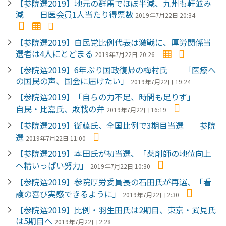
【参院選2019】地元の群馬でほぼ半減、九州も軒並み
減 日医会員1人当たり得票数
2019年7月22日 20:34
【参院選2019】自民党比例代表は激戦に、厚労関係当
選者は4人にとどまる
2019年7月22日 20:26
【参院選2019】6年ぶり国政復帰の梅村氏 「医療へ
の国民の声、国会に届けたい」
2019年7月22日 19:24
【参院選2019】「自らの力不足、時間も足りず」
自民・比嘉氏、敗戦の弁
2019年7月22日 16:19
【参院選2019】衛藤氏、全国比例で3期目当選 参院
選
2019年7月22日 11:00
【参院選2019】本田氏が初当選、「薬剤師の地位向上
へ精いっぱい努力」
2019年7月22日 10:30
【参院選2019】参院厚労委員長の石田氏が再選、「看
護の喜び実感できるように」
2019年7月22日 2:30
【参院選2019】比例・羽生田氏は2期目、東京・武見氏
は5期目へ
2019年7月22日 2:28