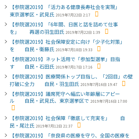
【参院選2019】「活力ある健康長寿社会を実現」
東京選挙区・武見氏
2019年7月22日 2:17
【参院選2019】「6年間、日医と話を詰めて仕事
を」 再選の羽生田氏
2019年7月22日 1:39
【参院選2019】社会保障安定に向け「少子化対策」
を 自民・衛藤氏
2019年7月18日 19:33
【参院選2019】ネット活用で「参加型選挙」目指
す 自民・石田氏
2019年7月17日 17:16
【参院選2019】医療関係トップ目指し、「2回目」の壁
打破に全力 自民・羽生田氏
2019年7月16日 19:47
【参院選2019】議席死守へ幅広い年齢層にアピー
ル 自民・武見氏、東京選挙区で
2019年7月16日 17:00
【参院選2019】社会保障「徹底して充実を」 自
民・尾辻氏
2019年7月12日 21:37
【参院選2019】「奈良県の医療を守り、全国の医療を