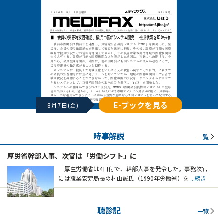
E-ブックを見る
8月7日(金)
時事解説
一覧
厚労省幹部人事、次官は「労働シフト」に
厚生労働省は4日付で、幹部人事を発令した。事務次官
には職業安定局長の村山誠氏（1990年労働省）を
...続き
聴診記
一覧