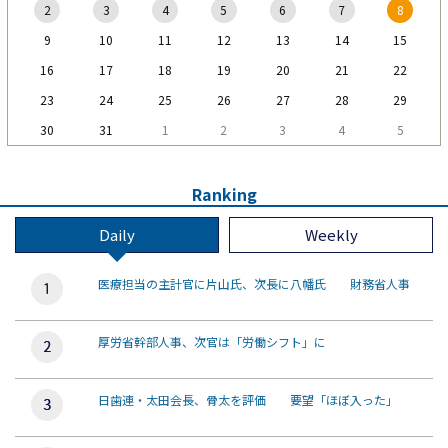
2
3
4
5
6
7
8
9
10
11
12
13
14
15
16
17
18
19
20
21
22
23
24
25
26
27
28
29
30
31
1
2
3
4
5
Ranking
Daily
Weekly
医療担当の主計官に片山氏、次長に八幡氏 財務省人事
厚労省幹部人事、次官は「労働シフト」に
日歯連・太田会長、骨太を評価 要望「ほぼ入った」