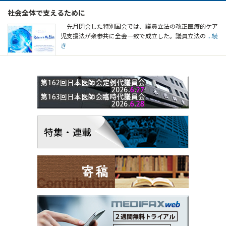
社会全体で支えるために
先月閉会した特別国会では、議員立法の改正医療的ケア
児支援法が衆参共に全会一致で成立した。議員立法の
...続
き