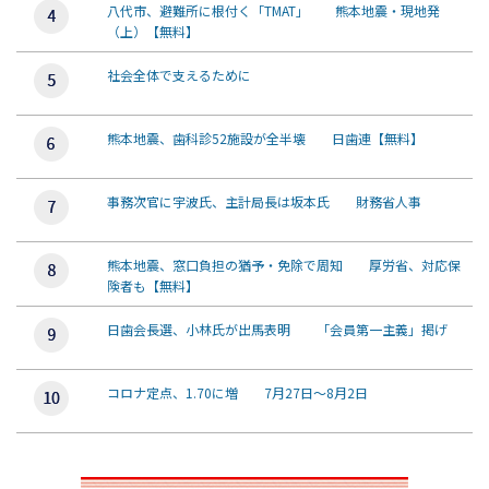
八代市、避難所に根付く「TMAT」 熊本地震・現地発
（上）【無料】
社会全体で支えるために
熊本地震、歯科診52施設が全半壊 日歯連【無料】
事務次官に宇波氏、主計局長は坂本氏 財務省人事
熊本地震、窓口負担の猶予・免除で周知 厚労省、対応保
険者も【無料】
日歯会長選、小林氏が出馬表明 「会員第一主義」掲げ
コロナ定点、1.70に増 7月27日～8月2日