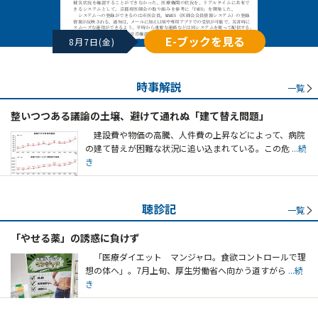
E-ブックを見る
8月7日(金)
時事解説
一覧
整いつつある議論の土壌、避けて通れぬ「建て替え問題」
建設費や物価の高騰、人件費の上昇などによって、病院
の建て替えが困難な状況に追い込まれている。この危
...続
き
聴診記
一覧
「やせる薬」の誘惑に負けず
「医療ダイエット マンジャロ。食欲コントロールで理
想の体へ」。7月上旬、厚生労働省へ向かう道すがら
...続
き