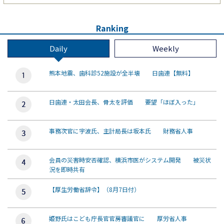
Ranking
Daily
Weekly
熊本地震、歯科診52施設が全半壊 日歯連【無料】
日歯連・太田会長、骨太を評価 要望「ほぼ入った」
事務次官に宇波氏、主計局長は坂本氏 財務省人事
会員の災害時安否確認、横浜市医がシステム開発 被災状
況を即時共有
【厚生労働省辞令】（8月7日付）
姫野氏はこども庁長官官房審議官に 厚労省人事