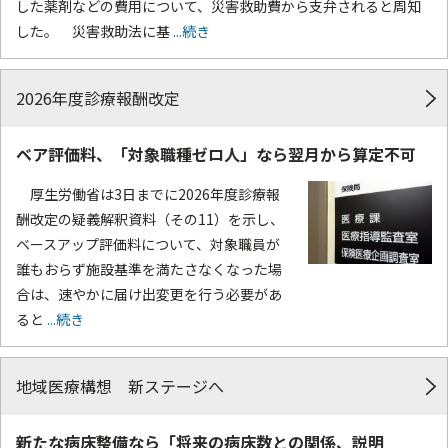
した薬剤などの費用について、災害救助費から支弁されると周知
した。 災害救助法に基
...続き
2026年度診療報酬改定
ベア評価料、「対象職種ゼロ人」なら翌月から算定不可
厚生労働省は3日までに2026年度診療報
酬改定の疑義解釈資料（その11）を示し、
ベースアップ評価料について、対象職員が
誰もおらず施設基準を満たさなくなった場
合は、速やかに届け出変更を行う必要があ
ると
...続き
地域医療構想 新ステージへ
新たな病床整備なら「将来の病床数との関係、説明