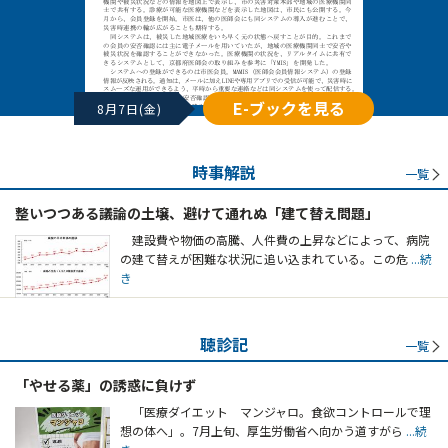
E-ブックを見る
8月7日(金)
時事解説
一覧
整いつつある議論の土壌、避けて通れぬ「建て替え問題」
建設費や物価の高騰、人件費の上昇などによって、病院
の建て替えが困難な状況に追い込まれている。この危
...続
き
聴診記
一覧
「やせる薬」の誘惑に負けず
「医療ダイエット マンジャロ。食欲コントロールで理
想の体へ」。7月上旬、厚生労働省へ向かう道すがら
...続