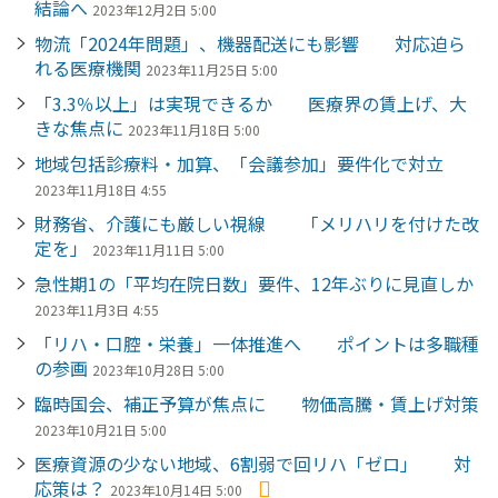
結論へ
2023年12月2日 5:00
物流「2024年問題」、機器配送にも影響 対応迫ら
れる医療機関
2023年11月25日 5:00
「3.3％以上」は実現できるか 医療界の賃上げ、大
きな焦点に
2023年11月18日 5:00
地域包括診療料・加算、「会議参加」要件化で対立
2023年11月18日 4:55
財務省、介護にも厳しい視線 「メリハリを付けた改
定を」
2023年11月11日 5:00
急性期1の「平均在院日数」要件、12年ぶりに見直しか
2023年11月3日 4:55
「リハ・口腔・栄養」一体推進へ ポイントは多職種
の参画
2023年10月28日 5:00
臨時国会、補正予算が焦点に 物価高騰・賃上げ対策
2023年10月21日 5:00
医療資源の少ない地域、6割弱で回リハ「ゼロ」 対
応策は？
2023年10月14日 5:00