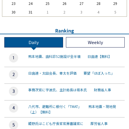
23
24
25
26
27
28
29
30
31
1
2
3
4
5
Ranking
Daily
Weekly
熊本地震、歯科診52施設が全半壊 日歯連【無料】
日歯連・太田会長、骨太を評価 要望「ほぼ入った」
事務次官に宇波氏、主計局長は坂本氏 財務省人事
八代市、避難所に根付く「TMAT」 熊本地震・現地発
（上）【無料】
姫野氏はこども庁長官官房審議官に 厚労省人事