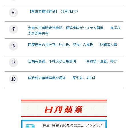
【厚生労働省辞令】（8月7日付）
会員の災害時安否確認、横浜市医がシステム開発 被災状
況を即時共有
医療担当の主計官に片山氏、次長に八幡氏 財務省人事
日歯会長選、小林氏が出馬表明 「会員第一主義」掲げ
医政局の組織再編を通知 厚労省、4日付