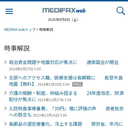
Jump
to
navigation
2026年8月8日（土）
MEDIFAX webトップ
> 時事解説
時事解説
政治資金問題や地震対応が焦点に 通常国会が開会
2024年1月27日 5:00
北部へのアクセス難、医療支援は長期戦に 能登半島
地震【無料】
2024年1月20日 5:00
FREE
介護の報酬・制度、枠組み固まる 24年度改定、財源
配分が焦点に
2023年12月27日 5:00
入院時食事療養費、「30円」増に評価の声 患者負担
への懸念も
2023年12月16日 5:00
長期品の選定療養化、浮上する課題 厚労省、年内に