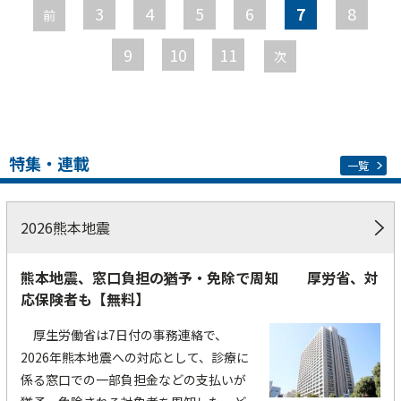
ー
3
4
5
6
7
8
前
ジ
9
10
11
次
特集・連載
一覧
2026熊本地震
熊本地震、窓口負担の猶予・免除で周知 厚労省、対
応保険者も【無料】
厚生労働省は7日付の事務連絡で、
2026年熊本地震への対応として、診療に
係る窓口での一部負担金などの支払いが