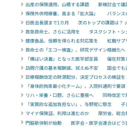
出産の保険適用、山積する課題 新検討会で議
保険外併用療養、高まる「拡大論」 バランス
日医会長選まで1カ月 次のトップの課題は？
2
救急救命士、さらに活用を タスクシフト・シ
健康食品、信頼を得られる対応策を 紅麹サプ
救命士の「エコー検査」、研究デザイン精緻化
「横ばい決着」となった医学部定員 偏在対策
訪問介護の基本報酬減、拭えぬ不安 国会でも
診療報酬改定の財源配分、決定プロセスの検証を
「身体的拘束最小化チーム」、入院料通則で要請
リハ・栄養・口腔、さらに重視へ 同時改定で
「実質的な追加負担ない」、与野党に懸念 子
マイナ保険証、利用は進むのか 厚労省、総合
門脇新体制が始動 医学会・医学会連合はどう