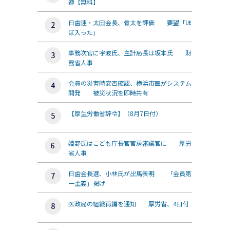
連【無料】
日歯連・太田会長、骨太を評価 要望「ほ
ぼ入った」
事務次官に宇波氏、主計局長は坂本氏 財
務省人事
会員の災害時安否確認、横浜市医がシステム
開発 被災状況を即時共有
【厚生労働省辞令】（8月7日付）
姫野氏はこども庁長官官房審議官に 厚労
省人事
日歯会長選、小林氏が出馬表明 「会員第
一主義」掲げ
医政局の組織再編を通知 厚労省、4日付