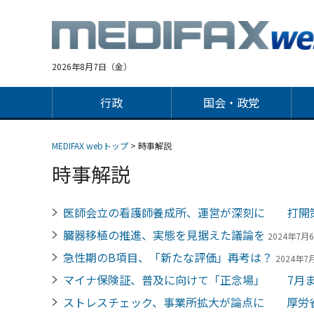
Jump
to
navigation
2026年8月7日（金）
行政
国会・政党
MEDIFAX webトップ
> 時事解説
時事解説
医師会立の看護師養成所、運営が深刻に 打開
臓器移植の推進、実態を見据えた議論を
2024年7月6
急性期のB項目、「新たな評価」再考は？
2024年7月
マイナ保険証、普及に向けて「正念場」 7月
ストレスチェック、事業所拡大が論点に 厚労