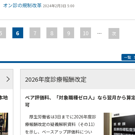
 オン診の規制改革
2024年2月3日 5:00
5
6
7
8
9
10
…
次
一覧
2026年度診療報酬改定
本地
ベア評価料、「対象職種ゼロ人」なら翌月から算
可
厚生労働省は3日までに2026年度診
療報酬改定の疑義解釈資料（その11）
を示し、ベースアップ評価料につい