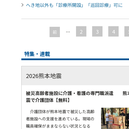
へき地以外も「診療所開設」「巡回診療」可に
ペ
ー
2
3
4
…
前
ジ
特集・連載
2026熊本地震
被災高齢者施設に介護・看護の専門職派遣 熊
震で介護団体【無料】
介護団体が熊本地震で被災した高齢
者施設への支援を進めている。現場の
職員確保がままならない状況となる