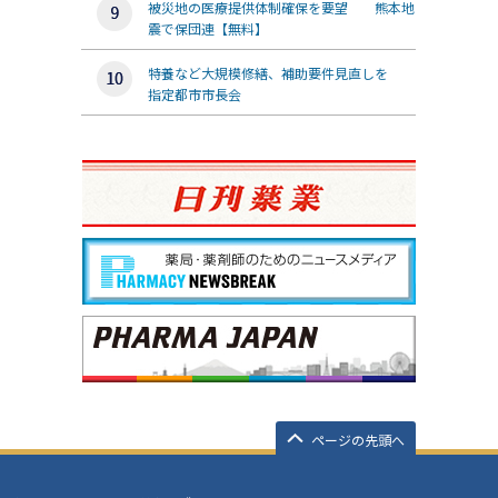
被災地の医療提供体制確保を要望 熊本地
震で保団連【無料】
特養など大規模修繕、補助要件見直しを
指定都市市長会
ページの先頭へ