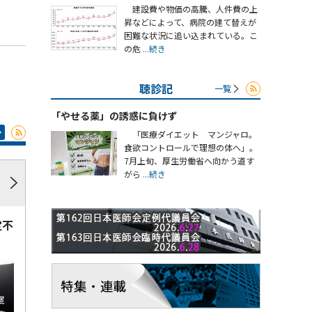
建設費や物価の高騰、人件費の上
昇などによって、病院の建て替えが
困難な状況に追い込まれている。こ
の危
...続き
聴診記
一覧
「やせる薬」の誘惑に負けず
「医療ダイエット マンジャロ。
食欲コントロールで理想の体へ」。
7月上旬、厚生労働省へ向かう道す
がら
...続き
定不