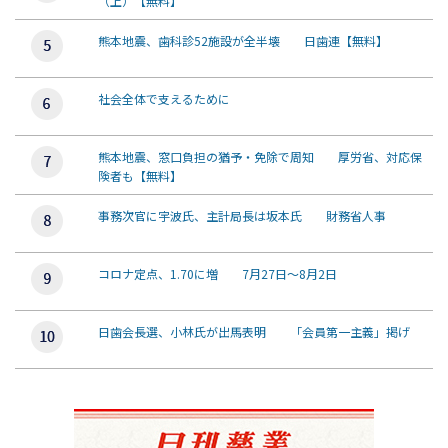
（上）【無料】
熊本地震、歯科診52施設が全半壊 日歯連【無料】
社会全体で支えるために
熊本地震、窓口負担の猶予・免除で周知 厚労省、対応保
険者も【無料】
事務次官に宇波氏、主計局長は坂本氏 財務省人事
コロナ定点、1.70に増 7月27日～8月2日
日歯会長選、小林氏が出馬表明 「会員第一主義」掲げ