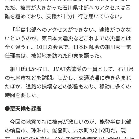
ただ、被害が大きかった石川県北部へのアクセスは困
難を極めており、支援が十分に行き届いていない。
「半島北部へのアクセスができない、連絡がつかな
いというのが、東日本大震災などこれまでの災害とは
全く違う」。10日の会見で、日本医師会の細川秀一常
任理事は、被災地を訪れた印象を語った。
細川氏は5～7日、JMAT先遣隊の一員として、石川県
の七尾市などを訪問。しかし、交通渋滞に巻き込まれ
たほか、道路の損壊などの影響もあり、移動に多くの
時間を要した。
●悪天候も課題
今回の地震で特に被害が激しいのが、能登半島北部
の輪島市、珠洲市、能登町、穴水町の2市2町だ。現
在、JMATの派遣は、公立能登総合病院内に設置した七