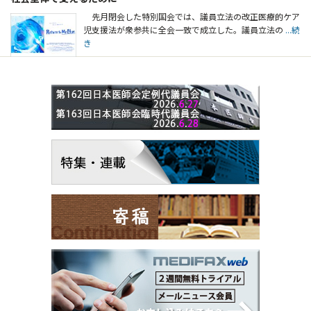
先月閉会した特別国会では、議員立法の改正医療的ケア
児支援法が衆参共に全会一致で成立した。議員立法の
...続
き