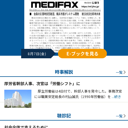
E-ブックを見る
8月7日(金)
時事解説
一覧
厚労省幹部人事、次官は「労働シフト」に
厚生労働省は4日付で、幹部人事を発令した。事務次官
には職業安定局長の村山誠氏（1990年労働省）を
...続き
聴診記
一覧
社会全体で支えるために