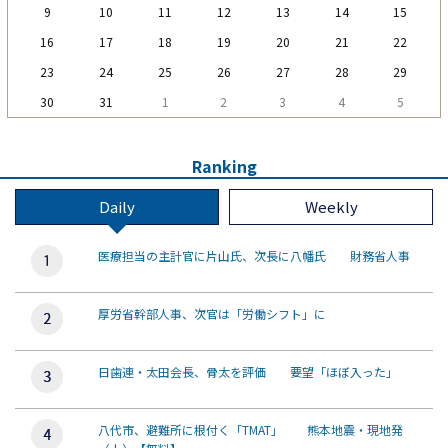
9
10
11
12
13
14
15
16
17
18
19
20
21
22
23
24
25
26
27
28
29
30
31
1
2
3
4
5
Ranking
Daily
Weekly
医療担当の主計官に片山氏、次長に八幡氏 財務省人事
厚労省幹部人事、次官は「労働シフト」に
日歯連・太田会長、骨太を評価 要望「ほぼ入った」
八代市、避難所に根付く「TMAT」 熊本地震・現地発