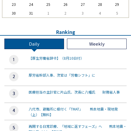
23
24
25
26
27
28
29
30
31
1
2
3
4
5
Ranking
Daily
Weekly
【厚生労働省辞令】（8月10日付）
厚労省幹部人事、次官は「労働シフト」に
医療担当の主計官に片山氏、次長に八幡氏 財務省人事
八代市、避難所に根付く「TMAT」 熊本地震・現地発
（上）【無料】
再開する日常診療、「地域に返すフェーズ」へ 熊本地震・