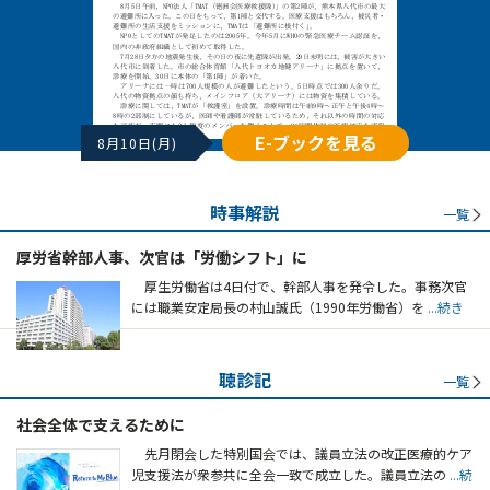
E-ブックを見る
8月10日(月)
時事解説
一覧
厚労省幹部人事、次官は「労働シフト」に
厚生労働省は4日付で、幹部人事を発令した。事務次官
には職業安定局長の村山誠氏（1990年労働省）を
...続き
聴診記
一覧
社会全体で支えるために
先月閉会した特別国会では、議員立法の改正医療的ケア
児支援法が衆参共に全会一致で成立した。議員立法の
...続