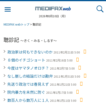
Jump
to
navigation
2026年8月10日（月）
MEDIFAX webトップ
> 聴診記
聴診記
〜きく・みる・しるす〜
政治家は何もできないのか
2011年2月21日 5:00
８個のイチゴショート
2011年2月16日 5:00
今度はヤマタノオロチ？
2011年2月7日 5:00
なし崩しの結論だけは勘弁
2011年1月31日 5:00
先送り政治では春見えず
2011年1月21日 5:00
院内暴力を未然に防ぐ
2011年1月17日 5:00
数百人から数万人に１人
2011年1月11日 5:00