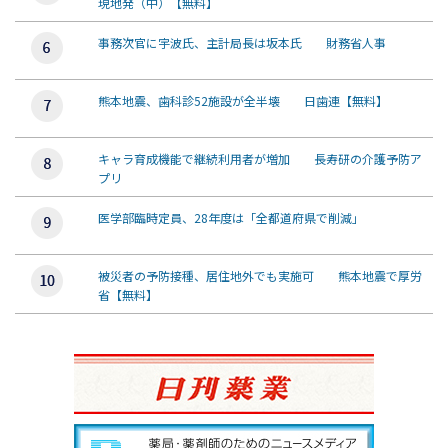
現地発（中）【無料】
事務次官に宇波氏、主計局長は坂本氏 財務省人事
熊本地震、歯科診52施設が全半壊 日歯連【無料】
キャラ育成機能で継続利用者が増加 長寿研の介護予防ア
プリ
医学部臨時定員、28年度は「全都道府県で削減」
被災者の予防接種、居住地外でも実施可 熊本地震で厚労
省【無料】