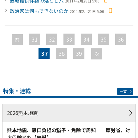
医療提供体制の落とし穴
2011年2月28日 5:00
政治家は何もできないのか
2011年2月21日 5:00
ペ
ー
31
32
33
34
35
36
前
ジ
37
38
39
次
特集・連載
一覧
2026熊本地震
熊本地震、窓口負担の猶予・免除で周知 厚労省、対
応保険者も【無料】