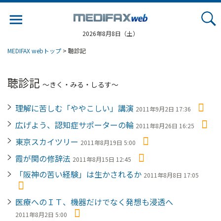
Jump
to
navigation
2026年8月8日（土）
MEDIFAX webトップ
> 聴診記
聴診記
〜きく・みる・しるす〜
理解に苦しむ「ややこしい」講演
2011年9月2日 17:36
広げよう、認知症サポーターの輪
2011年8月26日 16:25
東京スカイツリー
2011年8月19日 5:00
霞が関の修辞法
2011年8月15日 12:45
「阪神の苦い経験」は生かされるか
2011年8月8日 17:05
医療へのＩＴ、機器だけでなく発想も浸透へ
2011年8月2日 5:00