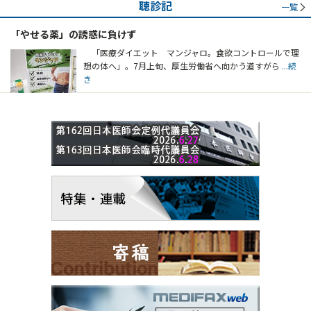
聴診記
一覧
「やせる薬」の誘惑に負けず
「医療ダイエット マンジャロ。食欲コントロールで理
想の体へ」。7月上旬、厚生労働省へ向かう道すがら
...続
き