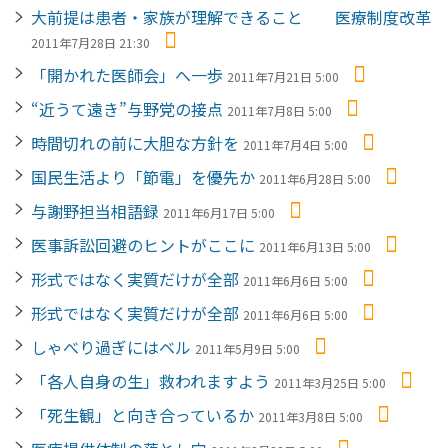
大前提は患者・家族が理解できること 医療制度改革
2011年7月28日 21:30
「開かれた医師会」へ一歩
2011年7月21日 5:00
“近うて遠き”与野党の接点
2011年7月8日 5:00
時間切れの前に大胆な方針を
2011年7月4日 5:00
国民生活より「節電」を優先か
2011年6月28日 5:00
与謝野担当相語録
2011年6月17日 5:00
医事訴訟回避のヒントがここに
2011年6月13日 5:00
形式ではなく実質だけが全部
2011年6月6日 5:00
形式ではなく実質だけが全部
2011年6月6日 5:00
しゃべり過ぎにはベル
2011年5月9日 5:00
「各人自身の生」救われますよう
2011年3月25日 5:00
「死生観」と向き合っているか
2011年3月8日 5:00