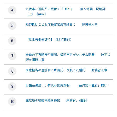
八代市、避難所に根付く「TMAT」 熊本地震・現地発
（上）【無料】
姫野氏はこども庁長官官房審議官に 厚労省人事
【厚生労働省辞令】（8月7日付）
会員の災害時安否確認、横浜市医がシステム開発 被災状
況を即時共有
医療担当の主計官に片山氏、次長に八幡氏 財務省人事
日歯会長選、小林氏が出馬表明 「会員第一主義」掲げ
医政局の組織再編を通知 厚労省、4日付