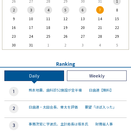
26
27
28
29
30
31
1
2
3
4
5
6
7
8
9
10
11
12
13
14
15
16
17
18
19
20
21
22
23
24
25
26
27
28
29
30
31
1
2
3
4
5
Ranking
Daily
Weekly
熊本地震、歯科診52施設が全半壊 日歯連【無料】
日歯連・太田会長、骨太を評価 要望「ほぼ入った」
事務次官に宇波氏、主計局長は坂本氏 財務省人事