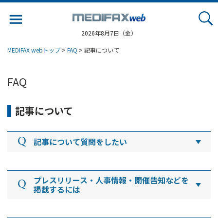
Jump
to
navigation
2026年8月7日（金）
MEDIFAX webトップ
>
FAQ
> 記事について
FAQ
記事について
記事について質問をしたい
記事の内容についてのお問い合わせは、
【MEDIFAX】編集部または、
お問い合わせフォーム
プレスリリース・人事情報・開催告知などを
よりご連絡ください。
掲載するには
【MEDIFAX】編集部 TEL：０３－３２３３－６
プレスリリース、人事情報、開催告知の掲載をご希