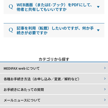
３５１（ 9：30～18：00／土・日・祝日を除く）
望の場合は、【MEDIFAX】編集部宛てにFAXでお送
WEB画面（またはE-ブック）をPDFにして、
りください。なお、採用の可否は連絡いたしませ
他者と共有してもいいですか
ん。
他の方と共有することはできません。PDF保存する
【MEDIFAX】編集部 FAX：０３－３２３３－６３
ことは複製行為に当たり、
著作権法で定める私的使
記事を利用（転載）したいのですが、何か手
５９
用の範囲を超えてのご利用はできません。
続きが必要ですか
【MEDIFAX】WEB、およびFAX版の記事を利用・転
載*するには、事前に弊社の許諾（利用許諾番号）
を取得していただくことが必要となります。
弊社ホ
カテゴリから探す
ームページ
から「記事使用申請書」をダウンロード
していただき、必要事項をご記入の上、申請してく
MEDIFAX web について
ださい。ご不明な点がございましたら、
お問い合わ
せフォーム
よりご連絡ください。
各種お手続き方法（お申し込み／変更／解約など）
お手続きにあたっての質問
メールニュースについて