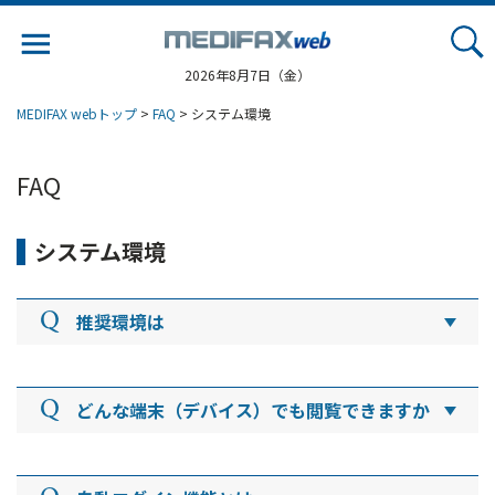
Jump
to
navigation
2026年8月7日（金）
MEDIFAX webトップ
>
FAQ
> システム環境
FAQ
システム環境
推奨環境は
快適にご利用いただくために、下記のブラウザでの
閲覧を推奨いたします。
どんな端末（デバイス）でも閲覧できますか
■【MEDIFAX web】の利用に必要な環境
基本的にパソコン、スマートフォン、タブレットの
・Chrome 最新
3種類のデバイスに対応しています。従来型の携帯