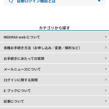
自動ログイン機能とは
・Safari 最新
電話（フィーチャーフォン）には対応しておりませ
ん。
ログインIDとパスワードを入力する際に「次回から
■E-ブックのご利用に必要な環境
自動的にログインする」にチェックを入れてログイ
（１）ブラウザ
※当ホームページは一部のページを除き、画面サイ
ンした場合、その後ログアウトしない限り、ブラウ
・Chrome 最新
ズに応じてレイアウトを最適化する「レスポンシブ
カテゴリから探す
ザを終了したり、電源を切ったりしても、ログイン
・Safari 最新
WEBデザイン」を導入しています。レスポンシブ
状態が続きます。同じデバイスであれば、毎回、ロ
MEDIFAX web について
WEBデザインはCSS3 Media Queriesを利用し、ア
グイン作業をすることなくご利用いただけます。
（２）必要なソフトウェア
クセスされた端末の画面サイズを判別しています。
・Adobe Reader
» Adobe Reader（最新ver.）
各種お手続き方法（お申し込み／変更／解約など）
画面サイズに応じて、パソコン、スマートフォン、
なお、ログイン状態を保持するためには、あらかじ
をインストールする
タブレット用の3種類のレイアウトへ自動的に切り
め、ご利用のブラウザでクッキーの設定を有効にし
お手続きにあたっての質問
替わります。（CSS3 Media Queriesに対応していな
ておく必要があります。
い一部の古いブラウザでは、全てパソコンサイズの
メールニュースについて
※Internet Explorer 10～11での Cookieの設定は
レイアウトになります。）
【Internet Explorer 10～11でCookie（クッキー）
ログインに関する質問
の有効にする設定方法について】
をご覧ください。
E-ブックについて
記事について