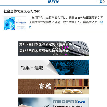
聴診記
一覧
社会全体で支えるために
先月閉会した特別国会では、議員立法の改正医療的ケア
児支援法が衆参共に全会一致で成立した。議員立法の
...続
き