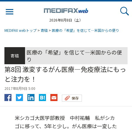
Jump
to
navigation
2026年8月8日（土）
MEDIFAX webトップ
>
寄稿
>
医療の「希望」を信じて―米国からの便り
医療の「希望」を信じて―米国からの便
寄稿
り
第8回 激変するがん医療―免疫療法にもっ
と注力を！
2017年8月9日 5:00
保存
米シカゴ大医学部教授 中村祐輔 私がシカ
ゴに移って、5年と少し。がん医療は一変した