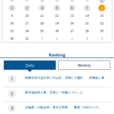
26
27
28
29
30
31
1
2
3
4
5
6
7
8
9
10
11
12
13
14
15
16
17
18
19
20
21
22
23
24
25
26
27
28
29
30
31
1
2
3
4
5
Ranking
Daily
Weekly
医療担当の主計官に片山氏、次長に八幡氏 財務省人事
厚労省幹部人事、次官は「労働シフト」に
日歯連・太田会長、骨太を評価 要望「ほぼ入った」