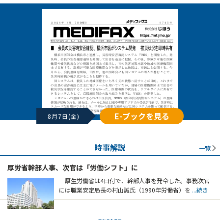
E-ブックを見る
8月7日(金)
時事解説
一覧
厚労省幹部人事、次官は「労働シフト」に
厚生労働省は4日付で、幹部人事を発令した。事務次官
には職業安定局長の村山誠氏（1990年労働省）を
...続き