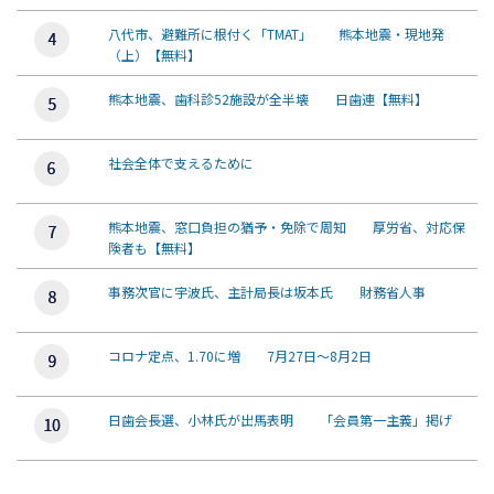
八代市、避難所に根付く「TMAT」 熊本地震・現地発
（上）【無料】
熊本地震、歯科診52施設が全半壊 日歯連【無料】
社会全体で支えるために
熊本地震、窓口負担の猶予・免除で周知 厚労省、対応保
険者も【無料】
事務次官に宇波氏、主計局長は坂本氏 財務省人事
コロナ定点、1.70に増 7月27日～8月2日
日歯会長選、小林氏が出馬表明 「会員第一主義」掲げ