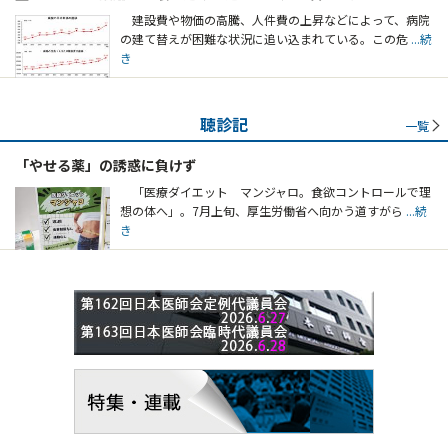
建設費や物価の高騰、人件費の上昇などによって、病院
の建て替えが困難な状況に追い込まれている。この危
...続
き
聴診記
一覧
「やせる薬」の誘惑に負けず
「医療ダイエット マンジャロ。食欲コントロールで理
想の体へ」。7月上旬、厚生労働省へ向かう道すがら
...続
き