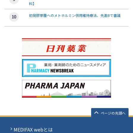
料】
初発膠芽腫へのメトホルミン併用維持療法、先進Bで審議
ページの先頭へ
MEDIFAX webとは