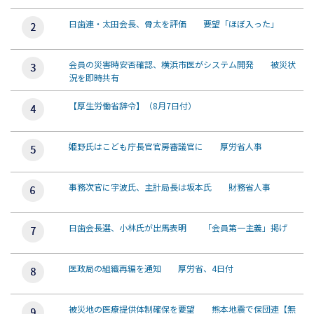
日歯連・太田会長、骨太を評価 要望「ほぼ入った」
会員の災害時安否確認、横浜市医がシステム開発 被災状
況を即時共有
【厚生労働省辞令】（8月7日付）
姫野氏はこども庁長官官房審議官に 厚労省人事
事務次官に宇波氏、主計局長は坂本氏 財務省人事
日歯会長選、小林氏が出馬表明 「会員第一主義」掲げ
医政局の組織再編を通知 厚労省、4日付
被災地の医療提供体制確保を要望 熊本地震で保団連【無