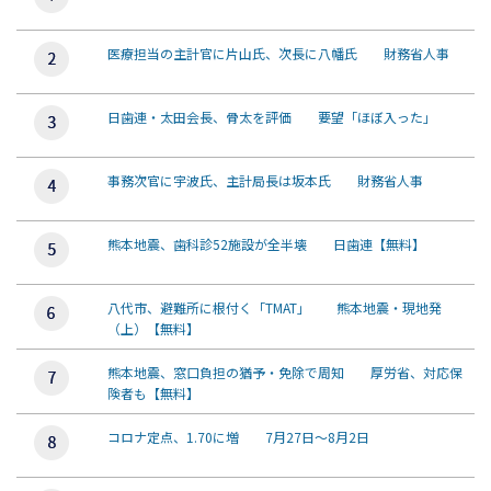
医療担当の主計官に片山氏、次長に八幡氏 財務省人事
日歯連・太田会長、骨太を評価 要望「ほぼ入った」
事務次官に宇波氏、主計局長は坂本氏 財務省人事
熊本地震、歯科診52施設が全半壊 日歯連【無料】
八代市、避難所に根付く「TMAT」 熊本地震・現地発
（上）【無料】
熊本地震、窓口負担の猶予・免除で周知 厚労省、対応保
険者も【無料】
コロナ定点、1.70に増 7月27日～8月2日