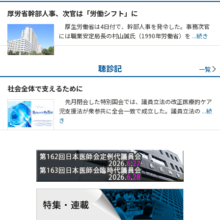
厚労省幹部人事、次官は「労働シフト」に
厚生労働省は4日付で、幹部人事を発令した。事務次官
には職業安定局長の村山誠氏（1990年労働省）を
...続き
聴診記
一覧
社会全体で支えるために
先月閉会した特別国会では、議員立法の改正医療的ケア
児支援法が衆参共に全会一致で成立した。議員立法の
...続
き