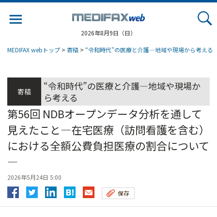
Jump
to
navigation
2026年8月9日（日）
MEDIFAX webトップ
>
寄稿
>
“令和時代”の医療と介護―地域や現場から考える
“令和時代”の医療と介護―地域や現場か
寄稿
ら考える
第56回 NDBオープンデータ分析を通して
見えたこと―在宅医療（訪問看護を含む）
における全額公費負担医療の割合について
―
2026年5月24日 5:00
保存