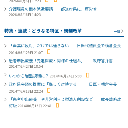
2026年8月6日 17:23
介護職員の熊本派遣要請 都道府県に、厚労省
2026年8月6日 14:23
特集・連載：どうなる特区・規制改革
一覧
「声高に反対」だけでは通らない 日医代議員会で横倉会長
2014年6月29日 21:07
患者申出療養「先進医療と同様の仕組み」 政府答弁書
2014年6月27日 18:54
いつから岩盤規制に？
2014年6月24日 5:00
政府系会議の提案に「厳しく対峙する」 日医・横倉会長
2014年6月18日 22:24
「患者申出療養」や非営利ＨＤ型法人創設など 成長戦略改
訂版
2014年6月16日 22:41