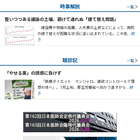
時事解説
一覧
整いつつある議論の土壌、避けて通れぬ「建て替え問題」
建設費や物価の高騰、人件費の上昇などによって、病院
の建て替えが困難な状況に追い込まれている。この危
...続
き
聴診記
一覧
「やせる薬」の誘惑に負けず
「医療ダイエット マンジャロ。食欲コントロールで理
想の体へ」。7月上旬、厚生労働省へ向かう道すがら
...続
き