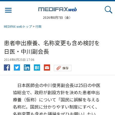
Jump
to
navigation
2026年8月7日（金）
MEDIFAX webトップ
>
行政
患者申出療養、名称変更も含め検討を
日医・中川副会長
2014年6月25日 17:06
保存
日本医師会の中川俊男副会長は25日の中医
協総会で、政府が創設方針を決めた患者申出
療養（仮称）について「国民に誤解を与える
名称だ。国民に分かりやすい制度にすべく、
名称変更も含めた議論をぜひお願いしたい...