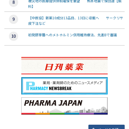
被災地の医療提供体制確保を要望 熊本地震で保団連【無
料】
【中医協】新薬10成分13品目、13日に収載へ サークリサ
皮下注など
初発膠芽腫へのメトホルミン併用維持療法、先進Bで審議