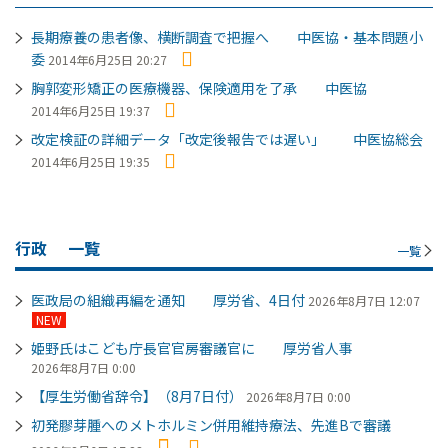
長期療養の患者像、横断調査で把握へ 中医協・基本問題小
委
2014年6月25日 20:27
胸郭変形矯正の医療機器、保険適用を了承 中医協
2014年6月25日 19:37
改定検証の詳細データ「改定後報告では遅い」 中医協総会
2014年6月25日 19:35
行政
一覧
一覧
医政局の組織再編を通知 厚労省、4日付
2026年8月7日 12:07
NEW
姫野氏はこども庁長官官房審議官に 厚労省人事
2026年8月7日 0:00
【厚生労働省辞令】（8月7日付）
2026年8月7日 0:00
初発膠芽腫へのメトホルミン併用維持療法、先進Bで審議