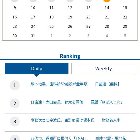
9
10
11
12
13
14
15
16
17
18
19
20
21
22
23
24
25
26
27
28
29
30
31
1
2
3
4
5
Ranking
Daily
Weekly
熊本地震、歯科診52施設が全半壊 日歯連【無料】
日歯連・太田会長、骨太を評価 要望「ほぼ入った」
事務次官に宇波氏、主計局長は坂本氏 財務省人事
八代市、避難所に根付く「TMAT」 熊本地震・現地発