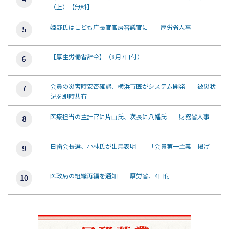
（上）【無料】
姫野氏はこども庁長官官房審議官に 厚労省人事
【厚生労働省辞令】（8月7日付）
会員の災害時安否確認、横浜市医がシステム開発 被災状
況を即時共有
医療担当の主計官に片山氏、次長に八幡氏 財務省人事
日歯会長選、小林氏が出馬表明 「会員第一主義」掲げ
医政局の組織再編を通知 厚労省、4日付