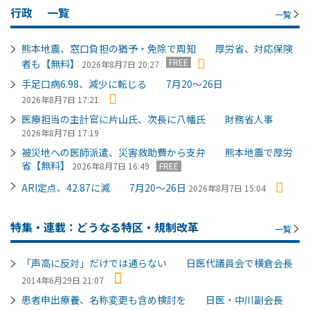
行政
一覧
一覧
熊本地震、窓口負担の猶予・免除で周知 厚労省、対応保険
FREE
者も【無料】
2026年8月7日 20:27
手足口病6.98、減少に転じる 7月20～26日
2026年8月7日 17:21
医療担当の主計官に片山氏、次長に八幡氏 財務省人事
2026年8月7日 17:19
被災地への医師派遣、災害救助費から支弁 熊本地震で厚労
省【無料】
2026年8月7日 16:49
FREE
ARI定点、42.87に減 7月20～26日
2026年8月7日 15:04
特集・連載：どうなる特区・規制改革
一覧
「声高に反対」だけでは通らない 日医代議員会で横倉会長
2014年6月29日 21:07
患者申出療養、名称変更も含め検討を 日医・中川副会長