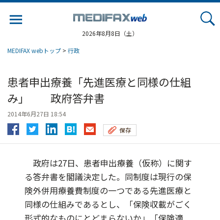
Jump
to
navigation
2026年8月8日（土）
MEDIFAX webトップ
>
行政
患者申出療養「先進医療と同様の仕組
み」 政府答弁書
2014年6月27日 18:54
保存
政府は27日、患者申出療養（仮称）に関す
る答弁書を閣議決定した。同制度は現行の保
険外併用療養費制度の一つである先進医療と
同様の仕組みであるとし、「保険収載がごく
形式的なものにとどまらないか」「保険適...