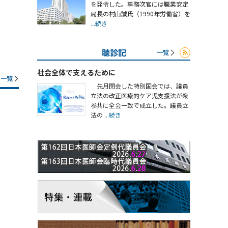
を発令した。事務次官には職業安定
局長の村山誠氏（1990年労働省）を
...続き
聴診記
一覧
社会全体で支えるために
一覧
先月閉会した特別国会では、議員
立法の改正医療的ケア児支援法が衆
参共に全会一致で成立した。議員立
法の
...続き