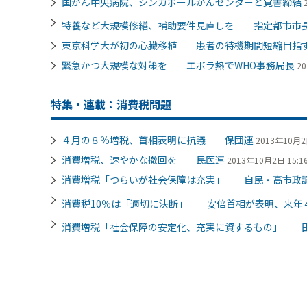
国がん中央病院、シンガポールがんセンターと覚書締結
特養など大規模修繕、補助要件見直しを 指定都市市
東京科学大が初の心臓移植 患者の待機期間短縮目指
緊急かつ大規模な対策を エボラ熱でWHO事務局長
20
特集・連載：消費税問題
４月の８％増税、首相表明に抗議 保団連
2013年10月2日
消費増税、速やかな撤回を 民医連
2013年10月2日 15:1
消費増税「つらいが社会保障は充実」 自民・高市政
消費税10％は「適切に決断」 安倍首相が表明、来年
消費増税「社会保障の安定化、充実に資するもの」 