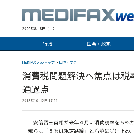
Jump
to
navigation
2026年8月8日（土）
行政
国会・政党
MEDIFAX webトップ
>
団体・学会
消費税問題解決へ焦点は税
通過点
2013年10月2日 17:51
安倍晋三首相が来年４月に消費税率を５％か
部らは「８％は規定路線」と冷静に受け止め、