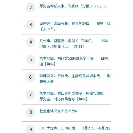
厚労省幹部人事、次官は「労働シフト」に
日歯連・太田会長、骨太を評価 要望「ほ
ぼ入った」
八代市、避難所に根付く「TMAT」 熊本
地震・現地発（上）【無料】
熊本地震、歯科診52施設が全半壊 日歯
連【無料】
事務次官に宇波氏、主計局長は坂本氏 財
務省人事
熊本地震、窓口負担の猶予・免除で周知
厚労省、対応保険者も【無料】
社会全体で支えるために
コロナ定点、1.70に増 7月27日～8月2日