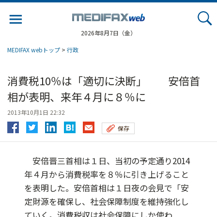
Jump
to
navigation
2026年8月7日（金）
MEDIFAX webトップ
>
行政
消費税10％は「適切に決断」 安倍首
相が表明、来年４月に８％に
2013年10月1日 22:32
保存
安倍晋三首相は１日、当初の予定通り2014
年４月から消費税率を８％に引き上げること
を表明した。安倍首相は１日夜の会見で「安
定財源を確保し、社会保障制度を維持強化し
ていく。消費税収は社会保障にしか使わ...