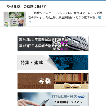
「やせる薬」の誘惑に負けず
「医療ダイエット マンジャロ。食欲コントロールで理
想の体へ」。7月上旬、厚生労働省へ向かう道すがら
...続
き