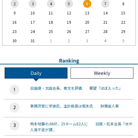
2
3
4
5
6
7
8
9
10
11
12
13
14
15
16
17
18
19
20
21
22
23
24
25
26
27
28
29
30
31
1
2
3
4
5
Ranking
Daily
Weekly
日歯連・太田会長、骨太を評価 要望「ほぼ入った」
事務次官に宇波氏、主計局長は坂本氏 財務省人事
熊本地震のJMAT、25チーム82人に 日医・松本会長「水や
人員不足が課...