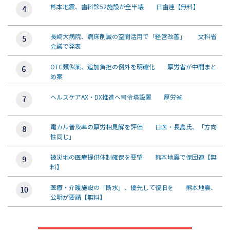
熊本地震、歯科診52施設が全半壊 日歯連【無料】
長崎大病院、病床削減の空間活用で「経営改善」 文科省
会議で発表
OTC類似薬、追加負担の例外を明確化 厚労省が中間まと
め案
ヘルスケアAX・DX推進へ司令塔設置 厚労省
電カル普及率の厚労相見解を評価 日医・長島氏、「方向
性同じ」
被災地の医療提供体制確保を要望 熊本地震で保団連【無
料】
医療・介護施設の「断水」、優先して復旧を 熊本地震、
公明が要請【無料】