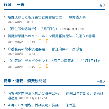
行政
一覧
一覧
姫野氏はこども庁長官官房審議官に 厚労省人事
2026年8月7日 0:00
【厚生労働省辞令】（8月7日付）
2026年8月7日 0:00
初発膠芽腫へのメトホルミン併用維持療法、先進Bで審議
2026年8月6日 17:23
介護職員の熊本派遣要請 都道府県に、厚労省
2026年8月6日 14:23
【中医協】デュピクセントに4度目の再算定 11月1日付で
2026年8月6日 12:45
特集・連載：消費税問題
一覧
消費税問題解決へ焦点は税率10％ 病院団体幹部ら、８％は
通過点
2013年10月2日 17:51
４月の８％増税、首相表明に抗議 保団連