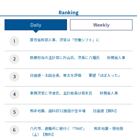
Ranking
Daily
Weekly
厚労省幹部人事、次官は「労働シフト」に
医療担当の主計官に片山氏、次長に八幡氏 財務省人事
日歯連・太田会長、骨太を評価 要望「ほぼ入った」
事務次官に宇波氏、主計局長は坂本氏 財務省人事
熊本地震、歯科診52施設が全半壊 日歯連【無料】
八代市、避難所に根付く「TMAT」 熊本地震・現地発
（上）【無料】