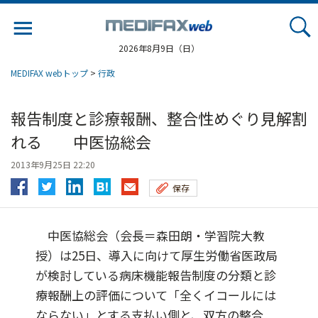
Jump
to
navigation
2026年8月9日（日）
MEDIFAX webトップ
>
行政
報告制度と診療報酬、整合性めぐり見解割
れる 中医協総会
2013年9月25日 22:20
保存
中医協総会（会長＝森田朗・学習院大教
授）は25日、導入に向けて厚生労働省医政局
が検討している病床機能報告制度の分類と診
療報酬上の評価について「全くイコールには
ならない」とする支払い側と、双方の整合