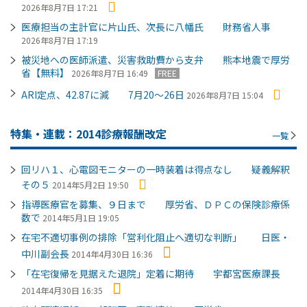
2026年8月7日 17:21
医療担当の主計官に片山氏、次長に八幡氏 財務省人事
2026年8月7日 17:19
被災地への医師派遣、災害救助費から支弁 熊本地震で厚労
省【無料】
2026年8月7日 16:49
FREE
ARI定点、42.87に減 7月20～26日
2026年8月7日 15:04
特集・連載：2014診療報酬改定
一覧
回リハ１、心電図モニターの一時装着は得点なし 疑義解釈
その５
2014年5月2日 19:50
指導医療官を募集、９日まで 厚労省、ＤＰＣの保険診療係
数で
2014年5月1日 19:05
在宅不適切事例の排除「営利化阻止へ適切な判断」 日医・
中川副会長
2014年4月30日 16:36
「在宅復帰を見据えた退院」定着に期待 宇都宮医療課長
2014年4月30日 16:35