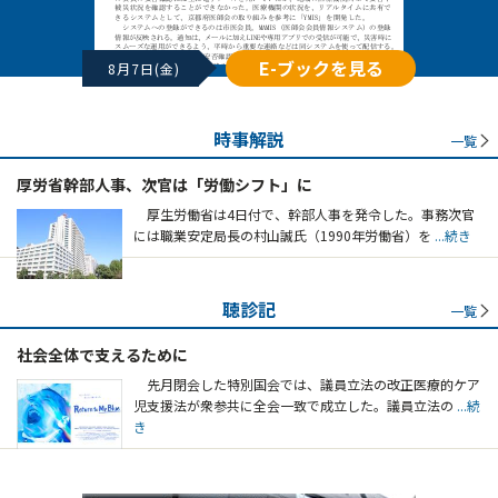
E-ブックを見る
8月7日(金)
時事解説
一覧
厚労省幹部人事、次官は「労働シフト」に
厚生労働省は4日付で、幹部人事を発令した。事務次官
には職業安定局長の村山誠氏（1990年労働省）を
...続き
聴診記
一覧
社会全体で支えるために
先月閉会した特別国会では、議員立法の改正医療的ケア
児支援法が衆参共に全会一致で成立した。議員立法の
...続
き