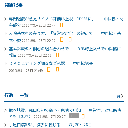
関連記事
専門組織が意見「イノベ評価は上限＋100％に」 中医協・材
料部会
2013年9月25日 22:44
入院基本料の在り方、「経営安定化」の観点で 中医協・基
本小委
2013年9月25日 22:30
基本診療料と個別の組み合わせで ８％時上乗せで中医協に
報告
2013年9月25日 22:08
ＤＰＣヒアリング調査など承認 中医協総会
2013年9月25日 21:49
行政
一覧
一覧
熊本地震、窓口負担の猶予・免除で周知 厚労省、対応保険
FREE
者も【無料】
2026年8月7日 20:27
手足口病6.98、減少に転じる 7月20～26日