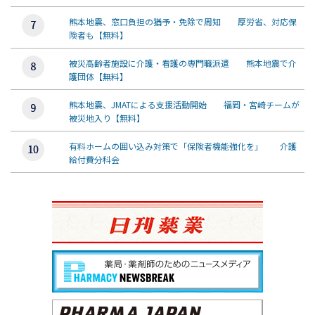
熊本地震、窓口負担の猶予・免除で周知 厚労省、対応保
険者も【無料】
被災高齢者施設に介護・看護の専門職派遣 熊本地震で介
護団体【無料】
熊本地震、JMATによる支援活動開始 福岡・宮崎チームが
被災地入り【無料】
有料ホームの囲い込み対策で「保険者機能強化を」 介護
給付費分科会