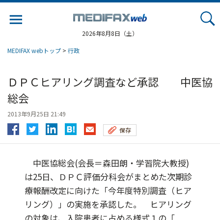
Jump
to
navigation
2026年8月8日（土）
MEDIFAX webトップ
>
行政
ＤＰＣヒアリング調査など承認 中医協
総会
2013年9月25日 21:49
保存
中医協総会(会長＝森田朗・学習院大教授)
は25日、ＤＰＣ評価分科会がまとめた次期診
療報酬改定に向けた「今年度特別調査（ヒア
リング）」の実施を承認した。 ヒアリング
の対象は、入院患者に占める様式１の「...