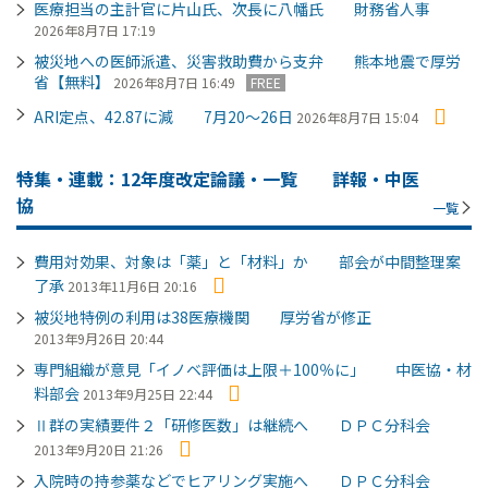
医療担当の主計官に片山氏、次長に八幡氏 財務省人事
2026年8月7日 17:19
被災地への医師派遣、災害救助費から支弁 熊本地震で厚労
省【無料】
2026年8月7日 16:49
FREE
ARI定点、42.87に減 7月20～26日
2026年8月7日 15:04
特集・連載：12年度改定論議・一覧 詳報・中医
協
一覧
費用対効果、対象は「薬」と「材料」か 部会が中間整理案
了承
2013年11月6日 20:16
被災地特例の利用は38医療機関 厚労省が修正
2013年9月26日 20:44
専門組織が意見「イノベ評価は上限＋100％に」 中医協・材
料部会
2013年9月25日 22:44
Ⅱ群の実績要件２「研修医数」は継続へ ＤＰＣ分科会
2013年9月20日 21:26
入院時の持参薬などでヒアリング実施へ ＤＰＣ分科会