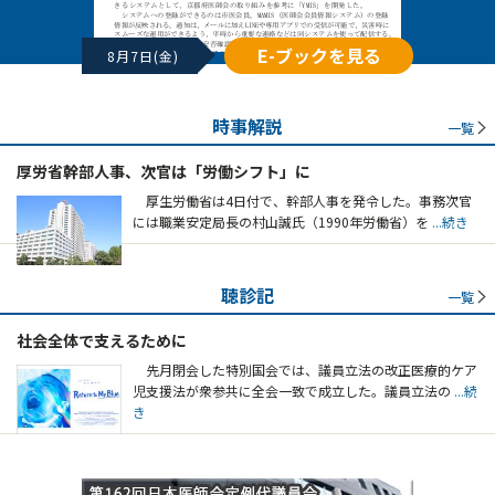
E-ブックを見る
8月7日(金)
時事解説
一覧
厚労省幹部人事、次官は「労働シフト」に
厚生労働省は4日付で、幹部人事を発令した。事務次官
には職業安定局長の村山誠氏（1990年労働省）を
...続き
聴診記
一覧
社会全体で支えるために
先月閉会した特別国会では、議員立法の改正医療的ケア
児支援法が衆参共に全会一致で成立した。議員立法の
...続
き