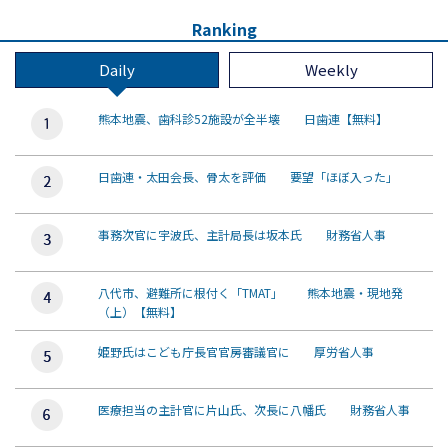
Ranking
Daily
Weekly
熊本地震、歯科診52施設が全半壊 日歯連【無料】
日歯連・太田会長、骨太を評価 要望「ほぼ入った」
事務次官に宇波氏、主計局長は坂本氏 財務省人事
八代市、避難所に根付く「TMAT」 熊本地震・現地発
（上）【無料】
姫野氏はこども庁長官官房審議官に 厚労省人事
医療担当の主計官に片山氏、次長に八幡氏 財務省人事