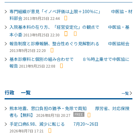
専門組織が意見「イノベ評価は上限＋100％に」 中医協・材
料部会
2013年9月25日 22:44
入院基本料の在り方、「経営安定化」の観点で 中医協・基
本小委
2013年9月25日 22:30
報告制度と診療報酬、整合性めぐり見解割れる 中医協総会
2013年9月25日 22:20
基本診療料と個別の組み合わせで ８％時上乗せで中医協に
報告
2013年9月25日 22:08
行政
一覧
一覧
熊本地震、窓口負担の猶予・免除で周知 厚労省、対応保険
FREE
者も【無料】
2026年8月7日 20:27
手足口病6.98、減少に転じる 7月20～26日
2026年8月7日 17:21