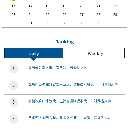
16
17
18
19
20
21
22
23
24
25
26
27
28
29
30
31
1
2
3
4
5
Ranking
Daily
Weekly
厚労省幹部人事、次官は「労働シフト」に
医療担当の主計官に片山氏、次長に八幡氏 財務省人事
事務次官に宇波氏、主計局長は坂本氏 財務省人事
日歯連・太田会長、骨太を評価 要望「ほぼ入った」