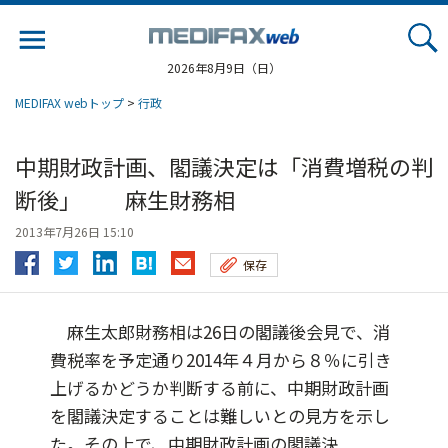
Jump
to
navigation
2026年8月9日（日）
MEDIFAX webトップ
>
行政
中期財政計画、閣議決定は「消費増税の判
断後」 麻生財務相
2013年7月26日 15:10
保存
麻生太郎財務相は26日の閣議後会見で、消
費税率を予定通り2014年４月から８％に引き
上げるかどうか判断する前に、中期財政計画
を閣議決定することは難しいとの見方を示し
た。その上で、中期財政計画の閣議決...