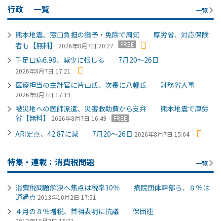
行政
一覧
一覧
熊本地震、窓口負担の猶予・免除で周知 厚労省、対応保険
FREE
者も【無料】
2026年8月7日 20:27
手足口病6.98、減少に転じる 7月20～26日
2026年8月7日 17:21
医療担当の主計官に片山氏、次長に八幡氏 財務省人事
2026年8月7日 17:19
被災地への医師派遣、災害救助費から支弁 熊本地震で厚労
省【無料】
2026年8月7日 16:49
FREE
ARI定点、42.87に減 7月20～26日
2026年8月7日 15:04
特集・連載：消費税問題
一覧
消費税問題解決へ焦点は税率10％ 病院団体幹部ら、８％は
通過点
2013年10月2日 17:51
４月の８％増税、首相表明に抗議 保団連
2013年10月2日 15:21