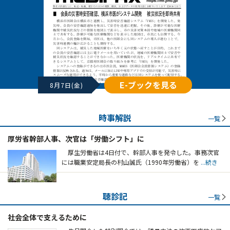
E-ブックを見る
8月7日(金)
時事解説
一覧
厚労省幹部人事、次官は「労働シフト」に
厚生労働省は4日付で、幹部人事を発令した。事務次官
には職業安定局長の村山誠氏（1990年労働省）を
...続き
聴診記
一覧
社会全体で支えるために