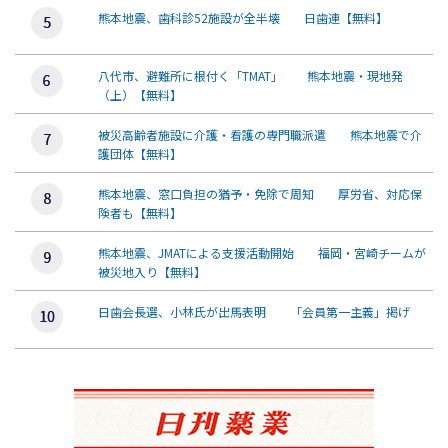
熊本地震、歯科診52施設が全半壊 日歯連【無料】
八代市、避難所に根付く「TMAT」 熊本地震・現地発
（上）【無料】
被災高齢者施設に介護・看護の専門職派遣 熊本地震で介
護団体【無料】
熊本地震、窓口負担の猶予・免除で周知 厚労省、対応保
険者も【無料】
熊本地震、JMATによる支援活動開始 福岡・宮崎チームが
被災地入り【無料】
日歯会長選、小林氏が出馬表明 「会員第一主義」掲げ