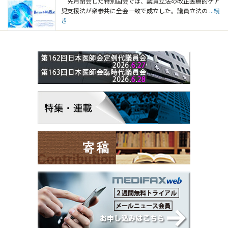
先月閉会した特別国会では、議員立法の改正医療的ケア
児支援法が衆参共に全会一致で成立した。議員立法の
...続
き