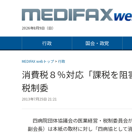
Jump
to
navigation
2026年8月9日（日）
行政
国会・政党
MEDIFAX webトップ
>
行政
消費税８％対応「課税を阻
税制委
2013年7月25日 21:21
四病院団体協議会の医業経営・税制委員会が
副会長）は本紙の取材に対し「四病協として消