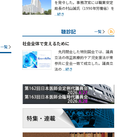
を発令した。事務次官には職業安定
局長の村山誠氏（1990年労働省）を
...続き
聴診記
一覧
社会全体で支えるために
一覧
先月閉会した特別国会では、議員
立法の改正医療的ケア児支援法が衆
参共に全会一致で成立した。議員立
法の
...続き