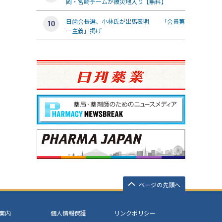
岡・宮崎チームが被災地入り【無料】
日歯会長選、小林氏が出馬表明 「会員第
一主義」掲げ
ページの先頭へ
案内
個人情報保護
リンクポリシー