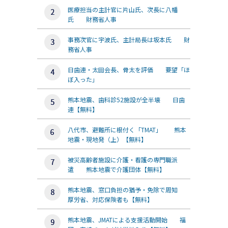
医療担当の主計官に片山氏、次長に八幡
氏 財務省人事
事務次官に宇波氏、主計局長は坂本氏 財
務省人事
日歯連・太田会長、骨太を評価 要望「ほ
ぼ入った」
熊本地震、歯科診52施設が全半壊 日歯
連【無料】
八代市、避難所に根付く「TMAT」 熊本
地震・現地発（上）【無料】
被災高齢者施設に介護・看護の専門職派
遣 熊本地震で介護団体【無料】
熊本地震、窓口負担の猶予・免除で周知
厚労省、対応保険者も【無料】
熊本地震、JMATによる支援活動開始 福