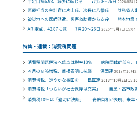
手足口病6.98、減少に転じる 7月20～26日
2026年8月7
医療担当の主計官に片山氏、次長に八幡氏 財務省人
被災地への医師派遣、災害救助費から支弁 熊本地震
ARI定点、42.87に減 7月20～26日
2026年8月7日 15:04
特集・連載：消費税問題
消費税問題解決へ焦点は税率10％ 病院団体幹部ら、
４月の８％増税、首相表明に抗議 保団連
2013年10月2日
消費増税、速やかな撤回を 民医連
2013年10月2日 15:1
消費増税「つらいが社会保障は充実」 自民・高市政
消費税10％は「適切に決断」 安倍首相が表明、来年