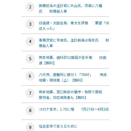
医療担当の主計官に片山氏、次長に八幡
氏 財務省人事
日歯連・太田会長、骨太を評価 要望「ほ
ぼ入った」
事務次官に宇波氏、主計局長は坂本氏 財
務省人事
熊本地震、歯科診52施設が全半壊 日歯
連【無料】
八代市、避難所に根付く「TMAT」 熊本
地震・現地発（上）【無料】
熊本地震、窓口負担の猶予・免除で周知
厚労省、対応保険者も【無料】
コロナ定点、1.70に増 7月27日～8月2日
社会全体で支えるために