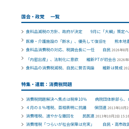
国会・政党
一覧
食料品減税の方針、政府が決定 9月に「大綱」策定へ
医療・介護施設の「断水」、優先して復旧を 熊本地
食料品消費税の対応、税調会長に一任 自民
2026年8月3
「内密出産」、法制化に意欲 維新PTが初会合
2026年
食料品の消費税減税、自民に賛否両論 維新は賛成
20
特集・連載：消費税問題
消費税問題解決へ焦点は税率10％ 病院団体幹部ら、
４月の８％増税、首相表明に抗議 保団連
2013年10月2日
消費増税、速やかな撤回を 民医連
2013年10月2日 15:1
消費増税「つらいが社会保障は充実」 自民・高市政