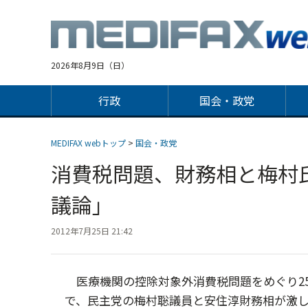
Jump
to
navigation
2026年8月9日（日）
行政
国会・政党
MEDIFAX webトップ
>
国会・政党
消費税問題、財務相と梅村
議論」
2012年7月25日 21:42
医療機関の控除対象外消費税問題をめぐり2
で、民主党の梅村聡議員と安住淳財務相が激