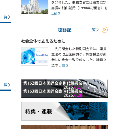
を発令した。事務次官には職業安定
局長の村山誠氏（1990年労働省）を
...続き
一覧
聴診記
一覧
社会全体で支えるために
先月閉会した特別国会では、議員
立法の改正医療的ケア児支援法が衆
参共に全会一致で成立した。議員立
法の
...続き
一覧