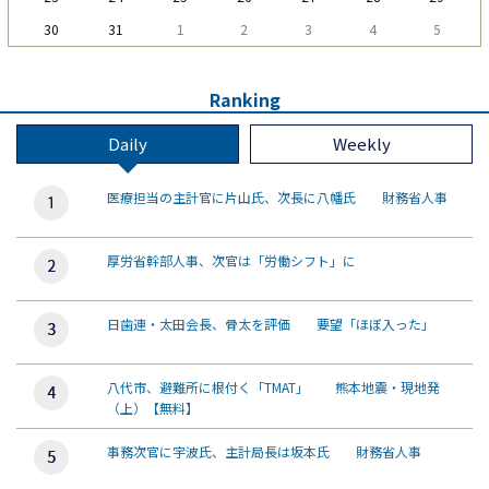
30
31
1
2
3
4
5
Ranking
Daily
Weekly
医療担当の主計官に片山氏、次長に八幡氏 財務省人事
厚労省幹部人事、次官は「労働シフト」に
日歯連・太田会長、骨太を評価 要望「ほぼ入った」
八代市、避難所に根付く「TMAT」 熊本地震・現地発
（上）【無料】
事務次官に宇波氏、主計局長は坂本氏 財務省人事