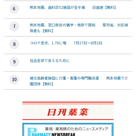
熊本地震、歯科診52施設が全半壊 日歯連【無料】
熊本地震、窓口負担の猶予・免除で周知 厚労省、対応保
険者も【無料】
コロナ定点、1.70に増 7月27日～8月2日
社会全体で支えるために
被災高齢者施設に介護・看護の専門職派遣 熊本地震で介
護団体【無料】