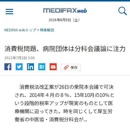
Jump
to
navigation
2026年8月8日（土）
MEDIFAX webトップ
>
時事解説
消費税問題、病院団体は分科会議論に注力
2012年7月2日 5:00
保存
消費税法改正案が26日の衆院本会議で可決
され、2014年４月の８％、15年10月の10％と
いう段階的税率アップが現実のものとして医
療機関に迫ってきた。時を同じくして厚生労
働省の中医協・消費税分科会が...