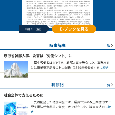
E-ブックを見る
8月7日(金)
時事解説
一覧
厚労省幹部人事、次官は「労働シフト」に
厚生労働省は4日付で、幹部人事を発令した。事務次官
には職業安定局長の村山誠氏（1990年労働省）を
...続き
聴診記
一覧
社会全体で支えるために
先月閉会した特別国会では、議員立法の改正医療的ケア
児支援法が衆参共に全会一致で成立した。議員立法の
...続
き