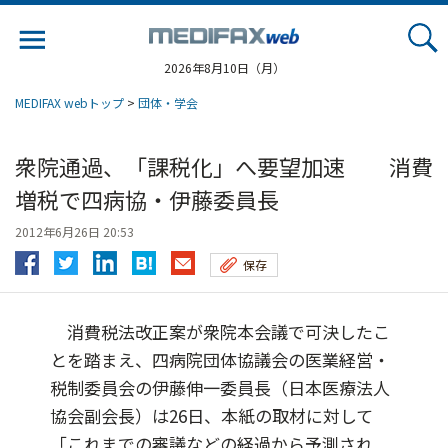
Jump
to
navigation
2026年8月10日（月）
MEDIFAX webトップ
>
団体・学会
衆院通過、「課税化」へ要望加速 消費
増税で四病協・伊藤委員長
2012年6月26日 20:53
保存
消費税法改正案が衆院本会議で可決したこ
とを踏まえ、四病院団体協議会の医業経営・
税制委員会の伊藤伸一委員長（日本医療法人
協会副会長）は26日、本紙の取材に対して
「これまでの審議などの経過から予測され