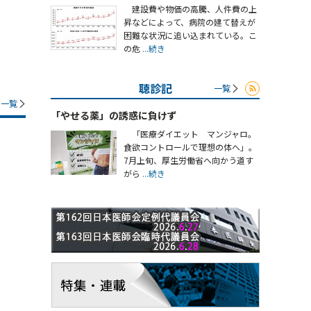
建設費や物価の高騰、人件費の上
昇などによって、病院の建て替えが
困難な状況に追い込まれている。こ
の危
...続き
聴診記
一覧
一覧
「やせる薬」の誘惑に負けず
「医療ダイエット マンジャロ。
食欲コントロールで理想の体へ」。
7月上旬、厚生労働省へ向かう道す
がら
...続き