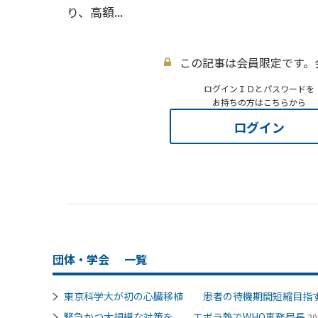
り、高額...
この記事は会員限定です。
ログインＩＤとパスワードを
お持ちの方はこちらから
ログイン
団体・学会
一覧
東京科学大が初の心臓移植 患者の待機期間短縮目指
緊急かつ大規模な対策を エボラ熱でWHO事務局長
20