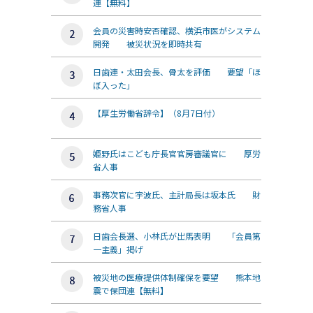
連【無料】
会員の災害時安否確認、横浜市医がシステム
開発 被災状況を即時共有
日歯連・太田会長、骨太を評価 要望「ほ
ぼ入った」
【厚生労働省辞令】（8月7日付）
姫野氏はこども庁長官官房審議官に 厚労
省人事
事務次官に宇波氏、主計局長は坂本氏 財
務省人事
日歯会長選、小林氏が出馬表明 「会員第
一主義」掲げ
被災地の医療提供体制確保を要望 熊本地
震で保団連【無料】