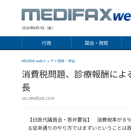
Jump
to
navigation
2026年8月7日（金）
行政
国会・政党
MEDIFAX webトップ
>
団体・学会
消費税問題、診療報酬によ
長
2012年4月2日 23:09
【日医代議員会・答弁要旨】 消費税率が８
る従来通りのやり方ではまずいということは