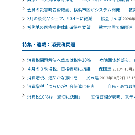
会員の災害時安否確認、横浜市医がシステム開発 被
3月の後発品シェア、90.4％に微減 協会けんぽ
2026年
被災地の医療提供体制確保を要望 熊本地震で保団連
特集・連載：消費税問題
消費税問題解決へ焦点は税率10％ 病院団体幹部ら、
４月の８％増税、首相表明に抗議 保団連
2013年10月2日
消費増税、速やかな撤回を 民医連
2013年10月2日 15:1
消費増税「つらいが社会保障は充実」 自民・高市政
消費税10％は「適切に決断」 安倍首相が表明、来年