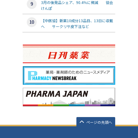
3月の後発品シェア、90.4％に微減 協会
けんぽ
【中医協】新薬10成分13品目、13日に収載
へ サークリサ皮下注など
ページの先頭へ