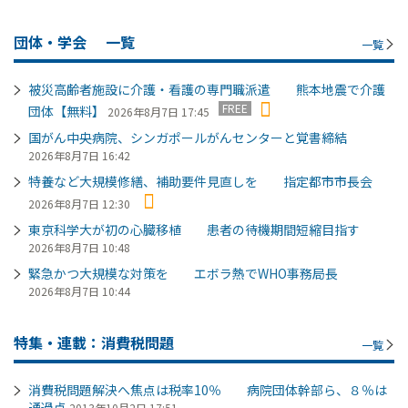
団体・学会
一覧
一覧
被災高齢者施設に介護・看護の専門職派遣 熊本地震で介護
FREE
団体【無料】
2026年8月7日 17:45
国がん中央病院、シンガポールがんセンターと覚書締結
2026年8月7日 16:42
特養など大規模修繕、補助要件見直しを 指定都市市長会
2026年8月7日 12:30
東京科学大が初の心臓移植 患者の待機期間短縮目指す
2026年8月7日 10:48
緊急かつ大規模な対策を エボラ熱でWHO事務局長
2026年8月7日 10:44
特集・連載：消費税問題
一覧
消費税問題解決へ焦点は税率10％ 病院団体幹部ら、８％は
通過点
2013年10月2日 17:51