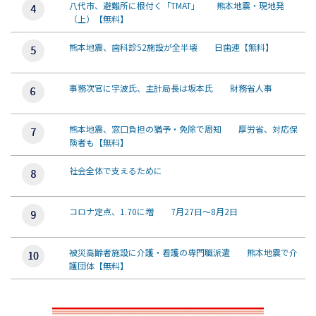
八代市、避難所に根付く「TMAT」 熊本地震・現地発
（上）【無料】
熊本地震、歯科診52施設が全半壊 日歯連【無料】
事務次官に宇波氏、主計局長は坂本氏 財務省人事
熊本地震、窓口負担の猶予・免除で周知 厚労省、対応保
険者も【無料】
社会全体で支えるために
コロナ定点、1.70に増 7月27日～8月2日
被災高齢者施設に介護・看護の専門職派遣 熊本地震で介
護団体【無料】