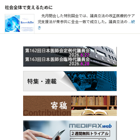
社会全体で支えるために
先月閉会した特別国会では、議員立法の改正医療的ケア
児支援法が衆参共に全会一致で成立した。議員立法の
...続
き