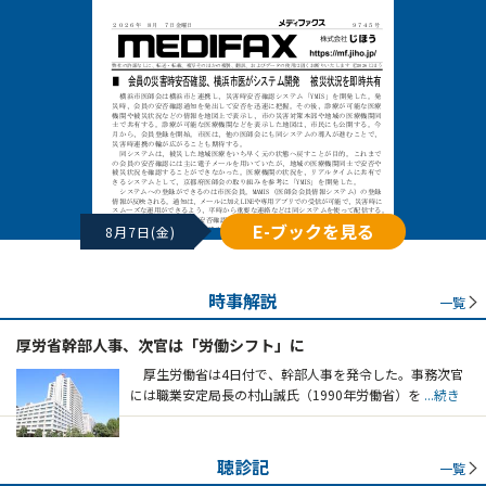
E-ブックを見る
8月7日(金)
時事解説
一覧
厚労省幹部人事、次官は「労働シフト」に
厚生労働省は4日付で、幹部人事を発令した。事務次官
には職業安定局長の村山誠氏（1990年労働省）を
...続き
聴診記
一覧