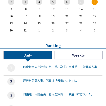
2
3
4
5
6
7
8
9
10
11
12
13
14
15
16
17
18
19
20
21
22
23
24
25
26
27
28
29
30
31
1
2
3
4
5
Ranking
Daily
Weekly
医療担当の主計官に片山氏、次長に八幡氏 財務省人事
厚労省幹部人事、次官は「労働シフト」に
日歯連・太田会長、骨太を評価 要望「ほぼ入った」