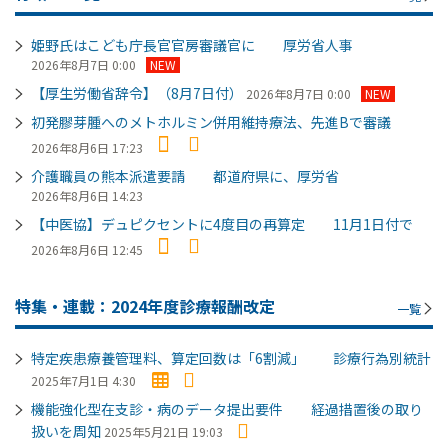
姫野氏はこども庁長官官房審議官に 厚労省人事
2026年8月7日 0:00
NEW
【厚生労働省辞令】（8月7日付）
2026年8月7日 0:00
NEW
初発膠芽腫へのメトホルミン併用維持療法、先進Bで審議
2026年8月6日 17:23
介護職員の熊本派遣要請 都道府県に、厚労省
2026年8月6日 14:23
【中医協】デュピクセントに4度目の再算定 11月1日付で
2026年8月6日 12:45
特集・連載：2024年度診療報酬改定
一覧
特定疾患療養管理料、算定回数は「6割減」 診療行為別統計
2025年7月1日 4:30
機能強化型在支診・病のデータ提出要件 経過措置後の取り
扱いを周知
2025年5月21日 19:03