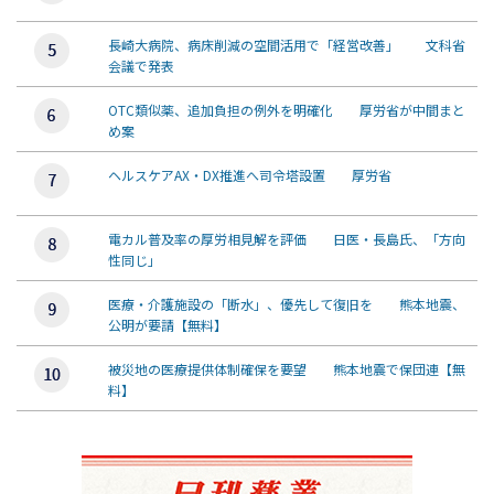
長崎大病院、病床削減の空間活用で「経営改善」 文科省
会議で発表
OTC類似薬、追加負担の例外を明確化 厚労省が中間まと
め案
ヘルスケアAX・DX推進へ司令塔設置 厚労省
電カル普及率の厚労相見解を評価 日医・長島氏、「方向
性同じ」
医療・介護施設の「断水」、優先して復旧を 熊本地震、
公明が要請【無料】
被災地の医療提供体制確保を要望 熊本地震で保団連【無
料】