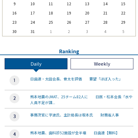
9
10
11
12
13
14
15
16
17
18
19
20
21
22
23
24
25
26
27
28
29
30
31
1
2
3
4
5
Ranking
Daily
Weekly
日歯連・太田会長、骨太を評価 要望「ほぼ入った」
熊本地震のJMAT、25チーム82人に 日医・松本会長「水や
人員不足が課...
事務次官に宇波氏、主計局長は坂本氏 財務省人事
熊本地震、歯科診52施設が全半壊 日歯連【無料】