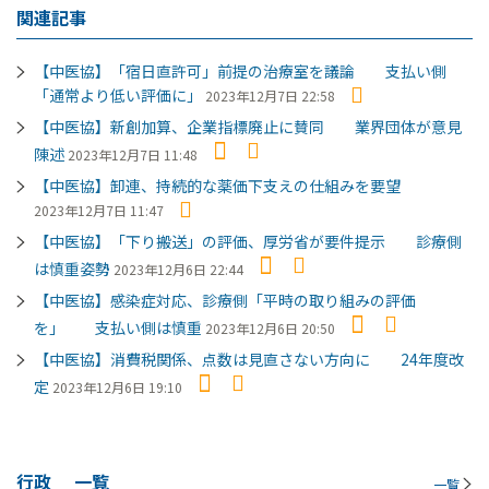
関連記事
【中医協】「宿日直許可」前提の治療室を議論 支払い側
「通常より低い評価に」
2023年12月7日 22:58
【中医協】新創加算、企業指標廃止に賛同 業界団体が意見
陳述
2023年12月7日 11:48
【中医協】卸連、持続的な薬価下支えの仕組みを要望
2023年12月7日 11:47
【中医協】「下り搬送」の評価、厚労省が要件提示 診療側
は慎重姿勢
2023年12月6日 22:44
【中医協】感染症対応、診療側「平時の取り組みの評価
を」 支払い側は慎重
2023年12月6日 20:50
【中医協】消費税関係、点数は見直さない方向に 24年度改
定
2023年12月6日 19:10
行政
一覧
一覧