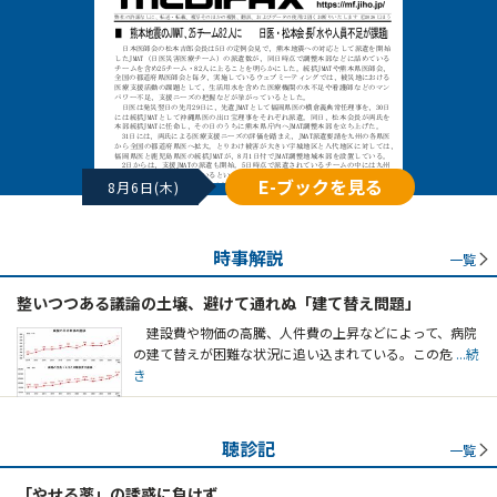
E-ブックを見る
8月6日(木)
時事解説
一覧
整いつつある議論の土壌、避けて通れぬ「建て替え問題」
建設費や物価の高騰、人件費の上昇などによって、病院
の建て替えが困難な状況に追い込まれている。この危
...続
き
聴診記
一覧
「やせる薬」の誘惑に負けず