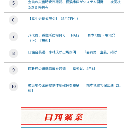
会員の災害時安否確認、横浜市医がシステム開発 被災状
況を即時共有
【厚生労働省辞令】（8月7日付）
八代市、避難所に根付く「TMAT」 熊本地震・現地発
（上）【無料】
日歯会長選、小林氏が出馬表明 「会員第一主義」掲げ
医政局の組織再編を通知 厚労省、4日付
被災地の医療提供体制確保を要望 熊本地震で保団連【無
料】