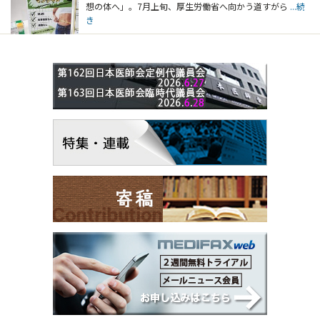
想の体へ」。7月上旬、厚生労働省へ向かう道すがら
...続
き