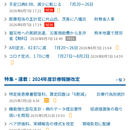
手足口病6.98、減少に転じる 7月20～26日
NEW
2026年8月7日 17:21
医療担当の主計官に片山氏、次長に八幡氏 財務省人事
2026年8月7日 17:19
NEW
被災地への医師派遣、災害救助費から支弁 熊本地震で厚労
省【無料】
2026年8月7日 16:49
FREE
ARI定点、42.87に減 7月20～26日
2026年8月7日 15:04
コロナ定点、1.70に増 7月27日～8月2日
2026年8月7日 14:59
特集・連載：2024年度診療報酬改定
一覧
特定疾患療養管理料、算定回数は「6割減」 診療行為別統計
2025年7月1日 4:30
機能強化型在支診・病のデータ提出要件 経過措置後の取り
扱いを周知
2025年5月21日 19:03
ベア評価料、実績報告の様式を改定 現場負担に配慮