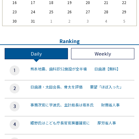
16
17
18
19
20
21
22
23
24
25
26
27
28
29
30
31
1
2
3
4
5
Ranking
Daily
Weekly
熊本地震、歯科診52施設が全半壊 日歯連【無料】
日歯連・太田会長、骨太を評価 要望「ほぼ入った」
事務次官に宇波氏、主計局長は坂本氏 財務省人事
姫野氏はこども庁長官官房審議官に 厚労省人事