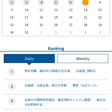
2
3
4
5
6
7
8
9
10
11
12
13
14
15
16
17
18
19
20
21
22
23
24
25
26
27
28
29
30
31
1
2
3
4
5
Ranking
Daily
Weekly
熊本地震、歯科診52施設が全半壊 日歯連【無料】
日歯連・太田会長、骨太を評価 要望「ほぼ入った」
会員の災害時安否確認、横浜市医がシステム開発 被災状
況を即時共有