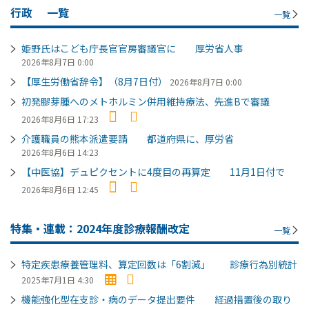
行政
一覧
一覧
姫野氏はこども庁長官官房審議官に 厚労省人事
2026年8月7日 0:00
【厚生労働省辞令】（8月7日付）
2026年8月7日 0:00
初発膠芽腫へのメトホルミン併用維持療法、先進Bで審議
2026年8月6日 17:23
介護職員の熊本派遣要請 都道府県に、厚労省
2026年8月6日 14:23
【中医協】デュピクセントに4度目の再算定 11月1日付で
2026年8月6日 12:45
特集・連載：2024年度診療報酬改定
一覧
特定疾患療養管理料、算定回数は「6割減」 診療行為別統計
2025年7月1日 4:30
機能強化型在支診・病のデータ提出要件 経過措置後の取り