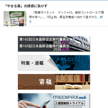
「やせる薬」の誘惑に負けず
「医療ダイエット マンジャロ。食欲コントロールで理
想の体へ」。7月上旬、厚生労働省へ向かう道すがら
...続
き