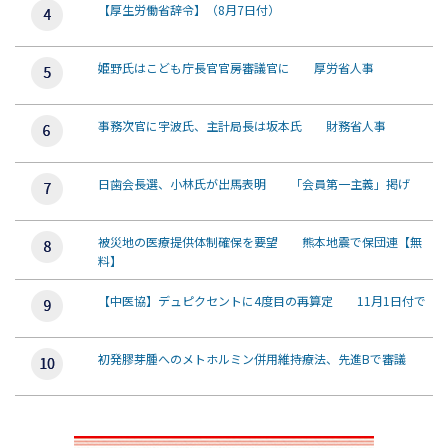
【厚生労働省辞令】（8月7日付）
姫野氏はこども庁長官官房審議官に 厚労省人事
事務次官に宇波氏、主計局長は坂本氏 財務省人事
日歯会長選、小林氏が出馬表明 「会員第一主義」掲げ
被災地の医療提供体制確保を要望 熊本地震で保団連【無
料】
【中医協】デュピクセントに4度目の再算定 11月1日付で
初発膠芽腫へのメトホルミン併用維持療法、先進Bで審議