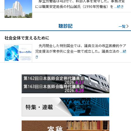
厚生労働省は4日付で、幹部人事を発令した。事務次官
には職業安定局長の村山誠氏（1990年労働省）を
...続き
聴診記
一覧
社会全体で支えるために
先月閉会した特別国会では、議員立法の改正医療的ケア
児支援法が衆参共に全会一致で成立した。議員立法の
...続
き