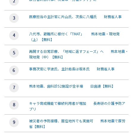
医療担当の主計官に片山氏、次長に八幡氏 財務省人事
八代市、避難所に根付く「TMAT」 熊本地震・現地発
（上）【無料】
再開する日常診療、「地域に返すフェーズ」へ 熊本地震・
現地発（中）【無料】
事務次官に宇波氏、主計局長は坂本氏 財務省人事
熊本地震、歯科診52施設が全半壊 日歯連【無料】
キャラ育成機能で継続利用者が増加 長寿研の介護予防ア
プリ
被災者の予防接種、居住地外でも実施可 熊本地震で厚労
省【無料】