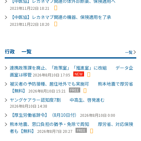
【中医協】レカネマブ関連の体外診断薬、保険適用へ
2023年11月22日 18:21
【中医協】レカネマブ関連の機器、保険適用を了承
2023年11月22日 18:20
行政
一覧
一覧
連携政策課を廃止、「政策室」「推進室」に改組 データ企
NEW
画室は移管
2026年8月10日 17:05
被災者の予防接種、居住地外でも実施可 熊本地震で厚労省
FREE
【無料】
2026年8月10日 15:21
ヤングケアラー認知度7割 中高生、啓発進む
2026年8月10日 14:38
【厚生労働省辞令】（8月10日付）
2026年8月10日 0:00
熊本地震、窓口負担の猶予・免除で周知 厚労省、対応保険
FREE
者も【無料】
2026年8月7日 20:27