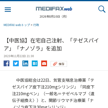
Jump
to
navigation
2026年8月10日（月）
MEDIFAX webトップ
>
行政
【中医協】在宅自己注射、「テゼスパイ
ア」「ナノゾラ」を追加
2023年11月22日 21:30
保存
中医協総会は22日、気管支喘息治療薬「テ
ゼスパイア皮下注210mgシリンジ」「同皮下
注210mgペン」（一般名＝テゼペルマブ〈遺
伝子組換え〉）と、関節リウマチ治療薬「ナ
ノゾラ皮下注30mgシリンジ」...