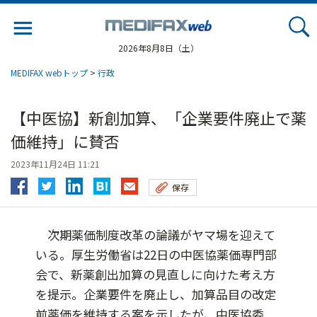
Jump
to
navigation
2026年8月8日（土）
MEDIFAX webトップ
>
行政
【中医協】新創加算、「企業要件廃止で薬
価維持」に賛否
2023年11月24日 11:21
保存
次期薬価制度改革の論議がヤマ場を迎えて
いる。厚生労働省は22日の中医協薬価専門部
会で、新薬創出加算の見直しに向けた考え方
を提示。企業要件を廃止し、加算品目の改定
前薬価を維持する案を示したが、中医協委...