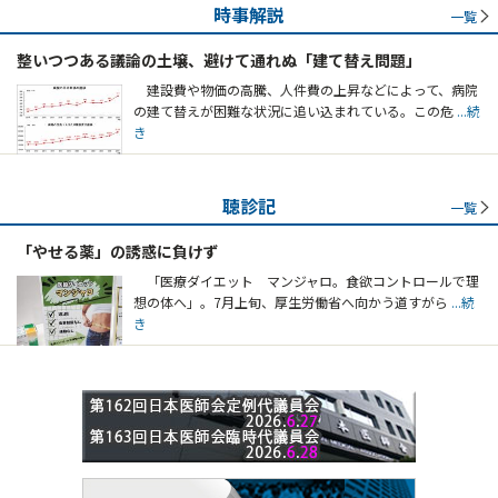
時事解説
一覧
整いつつある議論の土壌、避けて通れぬ「建て替え問題」
建設費や物価の高騰、人件費の上昇などによって、病院
の建て替えが困難な状況に追い込まれている。この危
...続
き
聴診記
一覧
「やせる薬」の誘惑に負けず
「医療ダイエット マンジャロ。食欲コントロールで理
想の体へ」。7月上旬、厚生労働省へ向かう道すがら
...続
き