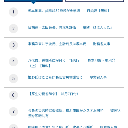
熊本地震、歯科診52施設が全半壊 日歯連【無料】
日歯連・太田会長、骨太を評価 要望「ほぼ入った」
事務次官に宇波氏、主計局長は坂本氏 財務省人事
八代市、避難所に根付く「TMAT」 熊本地震・現地発
（上）【無料】
姫野氏はこども庁長官官房審議官に 厚労省人事
【厚生労働省辞令】（8月7日付）
会員の災害時安否確認、横浜市医がシステム開発 被災状
況を即時共有
医療担当の主計官に片山氏、次長に八幡氏 財務省人事