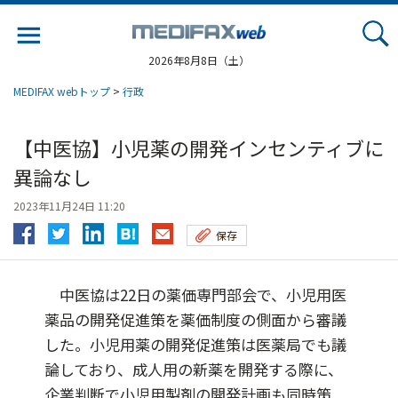
Jump
to
navigation
2026年8月8日（土）
MEDIFAX webトップ
>
行政
【中医協】小児薬の開発インセンティブに
異論なし
2023年11月24日 11:20
保存
中医協は22日の薬価専門部会で、小児用医
薬品の開発促進策を薬価制度の側面から審議
した。小児用薬の開発促進策は医薬局でも議
論しており、成人用の新薬を開発する際に、
企業判断で小児用製剤の開発計画も同時策...