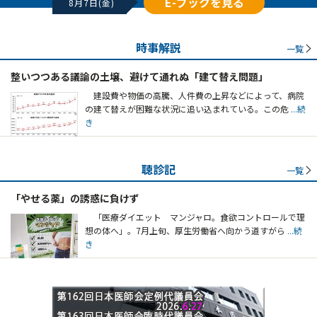
E-ブックを見る
8月7日(金)
時事解説
一覧
整いつつある議論の土壌、避けて通れぬ「建て替え問題」
建設費や物価の高騰、人件費の上昇などによって、病院
の建て替えが困難な状況に追い込まれている。この危
...続
き
聴診記
一覧
「やせる薬」の誘惑に負けず
「医療ダイエット マンジャロ。食欲コントロールで理
想の体へ」。7月上旬、厚生労働省へ向かう道すがら
...続
き