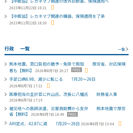
【中医協】レカネマブ関連の体外診断薬、保険適用へ
2023年11月22日 18:21
【中医協】レカネマブ関連の機器、保険適用を了承
2023年11月22日 18:20
行政
一覧
一覧
熊本地震、窓口負担の猶予・免除で周知 厚労省、対応保険
FREE
者も【無料】
2026年8月7日 20:27
手足口病6.98、減少に転じる 7月20～26日
2026年8月7日 17:21
医療担当の主計官に片山氏、次長に八幡氏 財務省人事
2026年8月7日 17:19
被災地への医師派遣、災害救助費から支弁 熊本地震で厚労
省【無料】
2026年8月7日 16:49
FREE
ARI定点、42.87に減 7月20～26日
2026年8月7日 15:04