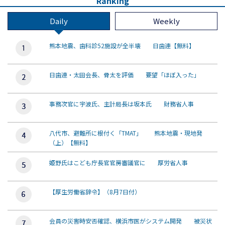
Ranking
Daily
Weekly
熊本地震、歯科診52施設が全半壊 日歯連【無料】
日歯連・太田会長、骨太を評価 要望「ほぼ入った」
事務次官に宇波氏、主計局長は坂本氏 財務省人事
八代市、避難所に根付く「TMAT」 熊本地震・現地発
（上）【無料】
姫野氏はこども庁長官官房審議官に 厚労省人事
【厚生労働省辞令】（8月7日付）
会員の災害時安否確認、横浜市医がシステム開発 被災状