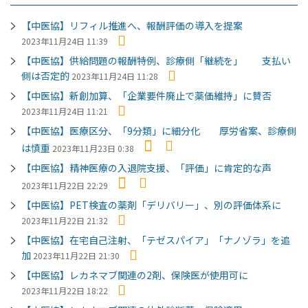
【中医協】リフィル推進へ、報酬評価の導入を提案
2023年11月24日 11:39
【中医協】供給問題の報酬特例、診療側「継続を」 支払い
側は否定的
2023年11月24日 11:28
【中医協】新創加算、「企業要件廃止で薬価維持」に賛否
2023年11月24日 11:21
【中医協】医療区分、「9分類」に細分化 厚労省案、診療側
は慎重
2023年11月23日 0:38
【中医協】精神医療の入退院支援、「評価」に肯定的な声
2023年11月22日 22:29
【中医協】PET検査の薬剤「デリバリー」、別の評価体系に
2023年11月22日 21:32
【中医協】在宅自己注射、「テゼスパイア」「ナノゾラ」を追
加
2023年11月22日 21:30
【中医協】レカネマブ関連の2剤、保険医が使用可に
2023年11月22日 18:22