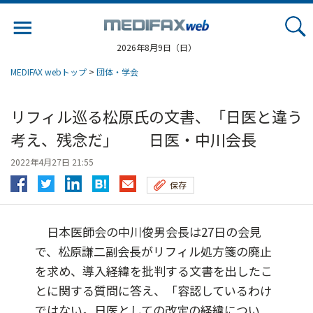
Jump
to
navigation
2026年8月9日（日）
MEDIFAX webトップ
>
団体・学会
リフィル巡る松原氏の文書、「日医と違う
考え、残念だ」 日医・中川会長
2022年4月27日 21:55
保存
日本医師会の中川俊男会長は27日の会見
で、松原謙二副会長がリフィル処方箋の廃止
を求め、導入経緯を批判する文書を出したこ
とに関する質問に答え、「容認しているわけ
ではない。日医としての改定の経緯につい