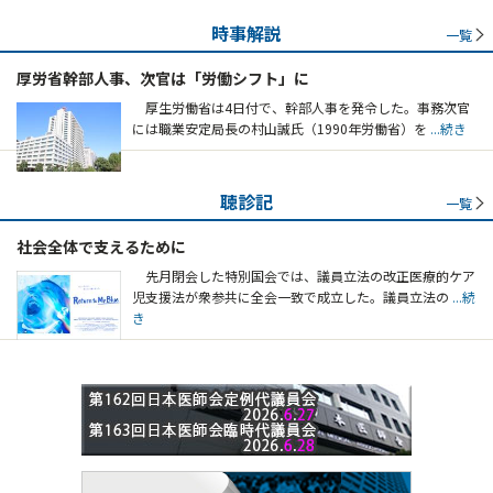
時事解説
一覧
厚労省幹部人事、次官は「労働シフト」に
厚生労働省は4日付で、幹部人事を発令した。事務次官
には職業安定局長の村山誠氏（1990年労働省）を
...続き
聴診記
一覧
社会全体で支えるために
先月閉会した特別国会では、議員立法の改正医療的ケア
児支援法が衆参共に全会一致で成立した。議員立法の
...続
き