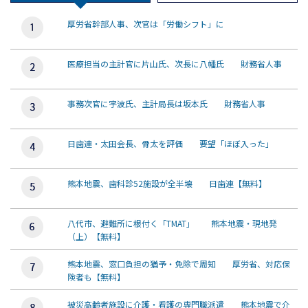
厚労省幹部人事、次官は「労働シフト」に
医療担当の主計官に片山氏、次長に八幡氏 財務省人事
事務次官に宇波氏、主計局長は坂本氏 財務省人事
日歯連・太田会長、骨太を評価 要望「ほぼ入った」
熊本地震、歯科診52施設が全半壊 日歯連【無料】
八代市、避難所に根付く「TMAT」 熊本地震・現地発
（上）【無料】
熊本地震、窓口負担の猶予・免除で周知 厚労省、対応保
険者も【無料】
被災高齢者施設に介護・看護の専門職派遣 熊本地震で介