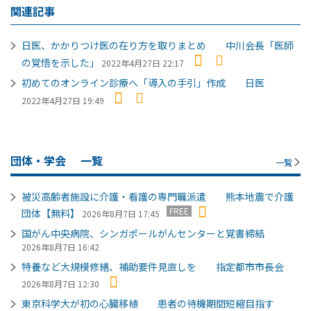
関連記事
日医、かかりつけ医の在り方を取りまとめ 中川会長「医師
の覚悟を示した」
2022年4月27日 22:17
初めてのオンライン診療へ「導入の手引」作成 日医
2022年4月27日 19:49
団体・学会
一覧
一覧
被災高齢者施設に介護・看護の専門職派遣 熊本地震で介護
FREE
団体【無料】
2026年8月7日 17:45
国がん中央病院、シンガポールがんセンターと覚書締結
2026年8月7日 16:42
特養など大規模修繕、補助要件見直しを 指定都市市長会
2026年8月7日 12:30
東京科学大が初の心臓移植 患者の待機期間短縮目指す