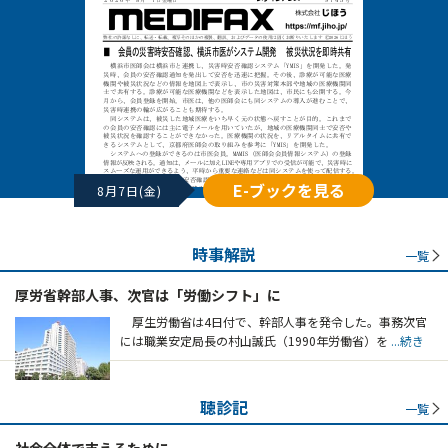
E-ブックを見る
8月7日(金)
時事解説
一覧
厚労省幹部人事、次官は「労働シフト」に
厚生労働省は4日付で、幹部人事を発令した。事務次官
には職業安定局長の村山誠氏（1990年労働省）を
...続き
聴診記
一覧
社会全体で支えるために