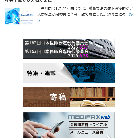
先月閉会した特別国会では、議員立法の改正医療的ケア
児支援法が衆参共に全会一致で成立した。議員立法の
...続
き