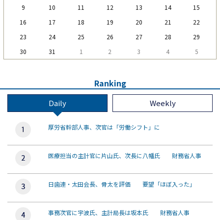
9
10
11
12
13
14
15
16
17
18
19
20
21
22
23
24
25
26
27
28
29
30
31
1
2
3
4
5
Ranking
Daily
Weekly
厚労省幹部人事、次官は「労働シフト」に
医療担当の主計官に片山氏、次長に八幡氏 財務省人事
日歯連・太田会長、骨太を評価 要望「ほぼ入った」
事務次官に宇波氏、主計局長は坂本氏 財務省人事