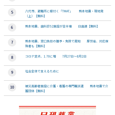
八代市、避難所に根付く「TMAT」 熊本地震・現地発
（上）【無料】
熊本地震、歯科診52施設が全半壊 日歯連【無料】
熊本地震、窓口負担の猶予・免除で周知 厚労省、対応保
険者も【無料】
コロナ定点、1.70に増 7月27日～8月2日
社会全体で支えるために
被災高齢者施設に介護・看護の専門職派遣 熊本地震で介
護団体【無料】