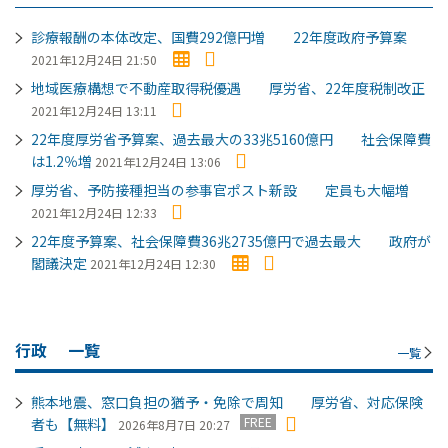
診療報酬の本体改定、国費292億円増 22年度政府予算案
2021年12月24日 21:50
地域医療構想で不動産取得税優遇 厚労省、22年度税制改正
2021年12月24日 13:11
22年度厚労省予算案、過去最大の33兆5160億円 社会保障費
は1.2％増
2021年12月24日 13:06
厚労省、予防接種担当の参事官ポスト新設 定員も大幅増
2021年12月24日 12:33
22年度予算案、社会保障費36兆2735億円で過去最大 政府が
閣議決定
2021年12月24日 12:30
行政
一覧
一覧
熊本地震、窓口負担の猶予・免除で周知 厚労省、対応保険
FREE
者も【無料】
2026年8月7日 20:27