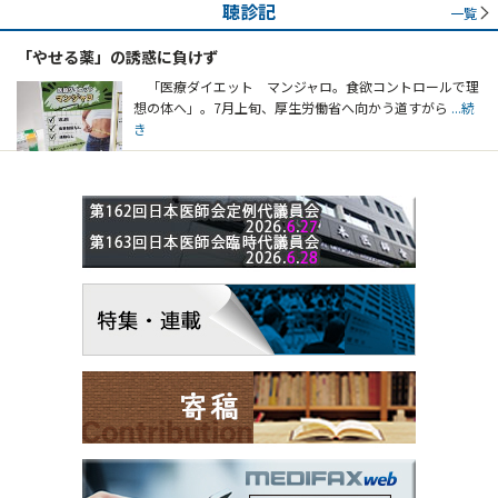
聴診記
一覧
「やせる薬」の誘惑に負けず
「医療ダイエット マンジャロ。食欲コントロールで理
想の体へ」。7月上旬、厚生労働省へ向かう道すがら
...続
き