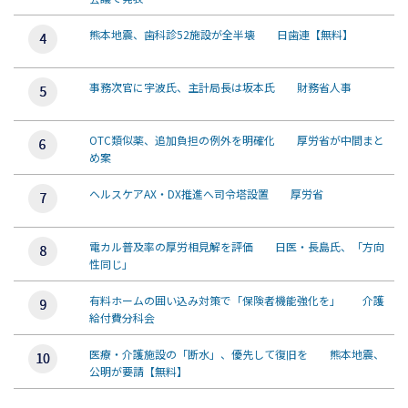
熊本地震、歯科診52施設が全半壊 日歯連【無料】
事務次官に宇波氏、主計局長は坂本氏 財務省人事
OTC類似薬、追加負担の例外を明確化 厚労省が中間まと
め案
ヘルスケアAX・DX推進へ司令塔設置 厚労省
電カル普及率の厚労相見解を評価 日医・長島氏、「方向
性同じ」
有料ホームの囲い込み対策で「保険者機能強化を」 介護
給付費分科会
医療・介護施設の「断水」、優先して復旧を 熊本地震、
公明が要請【無料】