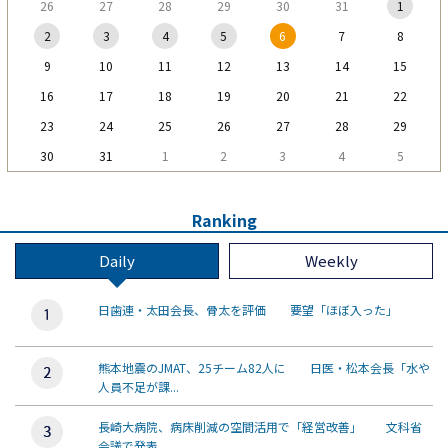
26
27
28
29
30
31
1
2
3
4
5
6
7
8
9
10
11
12
13
14
15
16
17
18
19
20
21
22
23
24
25
26
27
28
29
30
31
1
2
3
4
5
Ranking
Daily
Weekly
日歯連・太田会長、骨太を評価 要望「ほぼ入った」
熊本地震のJMAT、25チーム82人に 日医・松本会長「水や
人員不足が課...
長崎大病院、病床削減の空間活用で「経営改善」 文科省
会議で発表