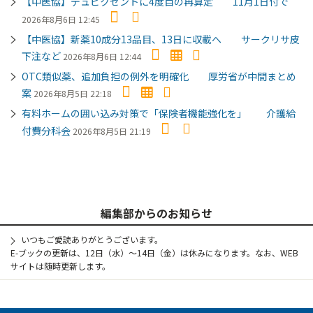
【中医協】デュピクセントに4度目の再算定 11月1日付で
2026年8月6日 12:45
【中医協】新薬10成分13品目、13日に収載へ サークリサ皮
下注など
2026年8月6日 12:44
OTC類似薬、追加負担の例外を明確化 厚労省が中間まとめ
案
2026年8月5日 22:18
有料ホームの囲い込み対策で「保険者機能強化を」 介護給
付費分科会
2026年8月5日 21:19
編集部からのお知らせ
いつもご愛読ありがとうございます。
E-ブックの更新は、12日（水）～14日（金）は休みになります。なお、WEB
サイトは随時更新します。